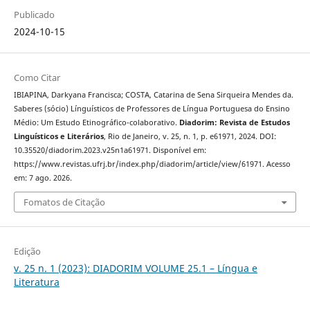
Publicado
2024-10-15
Como Citar
IBIAPINA, Darkyana Francisca; COSTA, Catarina de Sena Sirqueira Mendes da.
Saberes (sócio) Línguísticos de Professores de Língua Portuguesa do Ensino
Médio: Um Estudo Etinográfico-colaborativo.
Diadorim: Revista de Estudos
Linguísticos e Literários
, Rio de Janeiro, v. 25, n. 1, p. e61971, 2024. DOI:
10.35520/diadorim.2023.v25n1a61971. Disponível em:
https://www.revistas.ufrj.br/index.php/diadorim/article/view/61971. Acesso
em: 7 ago. 2026.
Fomatos de Citação
Edição
v. 25 n. 1 (2023): DIADORIM VOLUME 25.1 – Língua e
Literatura