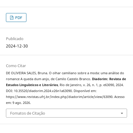
PDF
Publicado
2024-12-30
Como Citar
DE OLIVEIRA SALES, Bruna. O olhar camiliano sobre a moda: uma análise do
romance A queda dum anjo, de Camilo Castelo Branco.
Diadorim: Revista de
Estudos Linguísticos e Literários
, Rio de Janeiro, v. 26, n. 1, p. e63090, 2024.
DOI: 10.35520/diadorim.2024.v26n1a63090. Disponível em:
https://www.revistas.ufrj.br/index.php/diadorim/article/view/63090. Acesso
em: 9 ago. 2026.
Fomatos de Citação