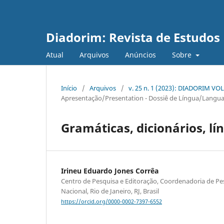
Diadorim: Revista de Estudos L
Atual
Arquivos
Anúncios
Sobre
Início
/
Arquivos
/
v. 25 n. 1 (2023): DIADORIM VOL
Apresentação/Presentation - Dossiê de Língua/Langua
Gramáticas, dicionários, lí
Irineu Eduardo Jones Corrêa
Centro de Pesquisa e Editoração, Coordenadoria de Pe
Nacional, Rio de Janeiro, RJ, Brasil
https://orcid.org/0000-0002-7397-6552