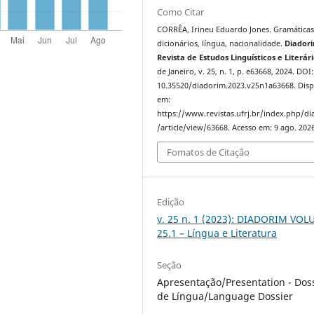
Como Citar
CORRÊA, Irineu Eduardo Jones. Gramáticas
dicionários, língua, nacionalidade.
Diador
Revista de Estudos Linguísticos e Literár
de Janeiro, v. 25, n. 1, p. e63668, 2024. DOI:
10.35520/diadorim.2023.v25n1a63668. Disp
em:
https://www.revistas.ufrj.br/index.php/d
/article/view/63668. Acesso em: 9 ago. 2026
Fomatos de Citação
Edição
v. 25 n. 1 (2023): DIADORIM VO
25.1 – Língua e Literatura
Seção
Apresentação/Presentation - Dos
de Língua/Language Dossier