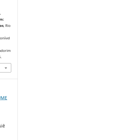
,
im:
ios
, Rio
onível
iadorim
.
LUME
siê