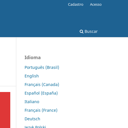
Cadastro
Acesso
Buscar
Idioma
Português (Brasil)
English
Français (Canada)
Español (España)
Italiano
Français (France)
Deutsch
Język Polski