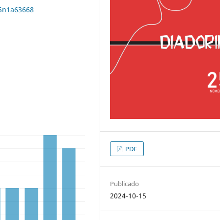
25n1a63668
PDF
Publicado
2024-10-15