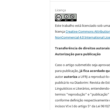
Licença
Este trabalho está licenciado sob um
licença
Creative Commons Attribution
NonCommercial 4.0 International Lic
Transferência de direitos autorais 
Autorização para publicação
Caso o artigo submetido seja aprova
para publicação,
já fica acordado q
autor
autoriza
a UFRJ a reproduzi-lo 
publicá-lo na Diadorim: Revista de Es
Linguísticos e Literários, entendendo
termos "reprodução" e "publicação"
conforme definição respectivamente 
incisos VI e I do artigo 5° da Lei 9610/