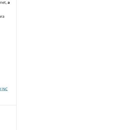
rnet,
a
ara
BY-NC