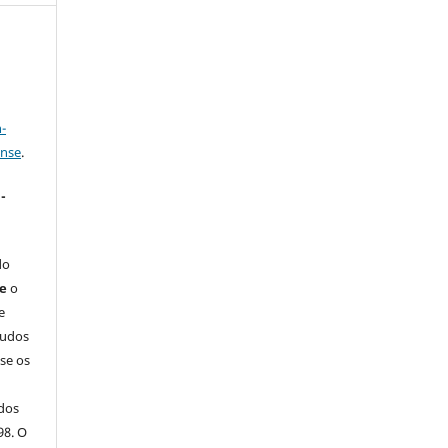
a
-
ense
.
-
do
ue
o
e
tudos
-se os
dos
98. O