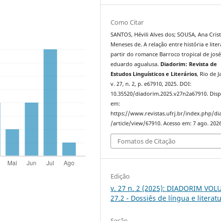
Como Citar
SANTOS, Hévili Alves dos; SOUSA, Ana Cris
Meneses de. A relação entre história e liter
partir do romance Barroco tropical de jos
eduardo agualusa.
Diadorim: Revista de
Estudos Linguísticos e Literários
, Rio de J
v. 27, n. 2, p. e67910, 2025. DOI:
10.35520/diadorim.2025.v27n2a67910. Disp
em:
https://www.revistas.ufrj.br/index.php/d
/article/view/67910. Acesso em: 7 ago. 2026
Fomatos de Citação
Edição
v. 27 n. 2 (2025): DIADORIM VO
27.2 - Dossiês de língua e literat
Seção