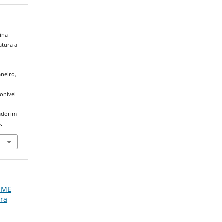
tina
atura a
é
aneiro,
onível
iadorim
.
LUME
ura