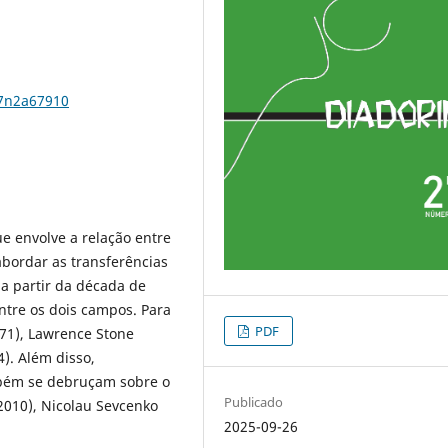
27n2a67910
e envolve a relação entre
 abordar as transferências
 a partir da década de
ntre os dois campos. Para
PDF
971), Lawrence Stone
). Além disso,
bém se debruçam sobre o
Publicado
(2010), Nicolau Sevcenko
2025-09-26