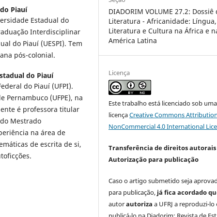
do Piauí
DIADORIM VOLUME 27.2: Dossiê 
versidade Estadual do
Literatura - Africanidade: Língua,
Literatura e Cultura na África e n
aduação Interdisciplinar
América Latina
ual do Piauí (UESPI). Tem
cana pós-colonial.
Licença
stadual do Piauí
ederal do Piauí (UFPI).
 de Pernambuco (UFPE), na
Este trabalho está licenciado sob um
nte é professora titular
licença
Creative Commons Attribution
a do Mestrado
NonCommercial 4.0 International Lic
periência na área de
emáticas de escrita de si,
Transferência de direitos autorais 
toficções.
Autorização para publicação
Caso o artigo submetido seja aprova
para publicação,
já fica acordado q
autor
autoriza
a UFRJ a reproduzi-lo 
publicá-lo na Diadorim: Revista de Es