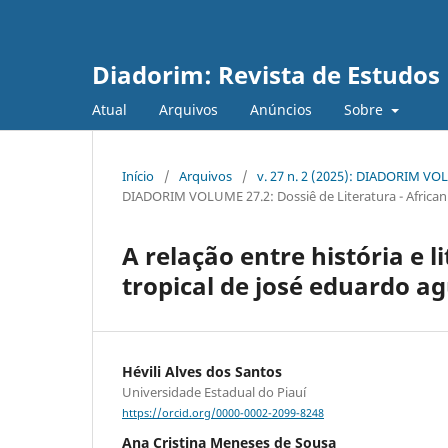
Diadorim: Revista de Estudos L
Atual
Arquivos
Anúncios
Sobre
Início
/
Arquivos
/
v. 27 n. 2 (2025): DIADORIM VOLU
DIADORIM VOLUME 27.2: Dossiê de Literatura - Africanid
A relação entre história e 
tropical de josé eduardo a
Hévili Alves dos Santos
Universidade Estadual do Piauí
https://orcid.org/0000-0002-2099-8248
Ana Cristina Meneses de Sousa