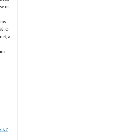
-se os
dos
98. O
rnet,
a
ara
BY-NC