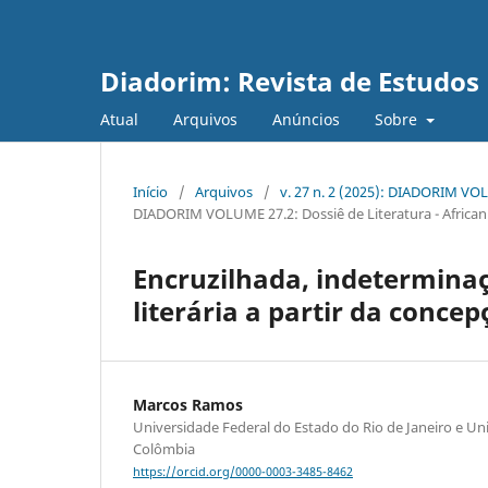
Diadorim: Revista de Estudos L
Atual
Arquivos
Anúncios
Sobre
Início
/
Arquivos
/
v. 27 n. 2 (2025): DIADORIM VOLU
DIADORIM VOLUME 27.2: Dossiê de Literatura - Africanid
Encruzilhada, indetermina
literária a partir da conc
Marcos Ramos
Universidade Federal do Estado do Rio de Janeiro e Un
Colômbia
https://orcid.org/0000-0003-3485-8462