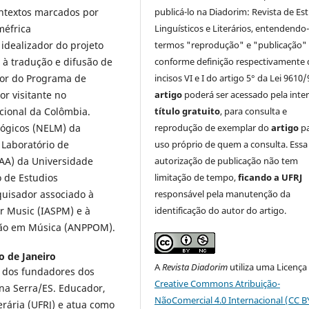
publicá-lo na Diadorim: Revista de Es
ntextos marcados por
Linguísticos e Literários, entendendo
méfrica
termos "reprodução" e "publicação"
 idealizador do projeto
conforme definição respectivamente 
 à tradução e difusão de
incisos VI e I do artigo 5° da Lei 9610/
itor do Programa de
artigo
poderá ser acessado pela inte
r visitante no
título gratuito
, para consulta e
cional da Colômbia.
reprodução de exemplar do
artigo
p
lógicos (NELM) da
uso próprio de quem a consulta. Essa
 Laboratório de
autorização de publicação não tem
EAA) da Universidade
limitação de tempo,
ficando a UFRJ
 de Estudios
responsável pela manutenção da
uisador associado à
identificação do autor do artigo.
ar Music (IASPM) e à
ção em Música (ANPPOM).
o de Janeiro
A
Revista Diadorim
utiliza uma Licença
 dos fundadores dos
Creative Commons Atribuição-
na Serra/ES. Educador,
NãoComercial 4.0 Internacional (CC 
erária (UFRJ) e atua como