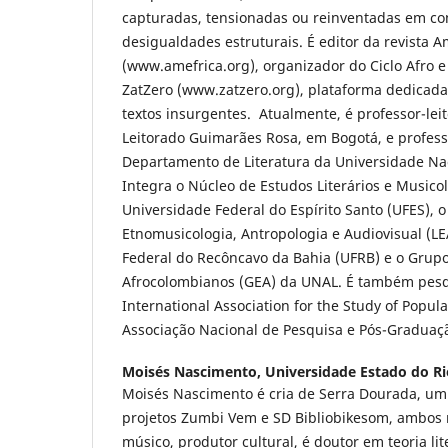
capturadas, tensionadas ou reinventadas em co
desigualdades estruturais. É editor da revista A
(www.amefrica.org), organizador do Ciclo Afro e
ZatZero (www.zatzero.org), plataforma dedicada
textos insurgentes. Atualmente, é professor-le
Leitorado Guimarães Rosa, em Bogotá, e professo
Departamento de Literatura da Universidade Na
Integra o Núcleo de Estudos Literários e Musico
Universidade Federal do Espírito Santo (UFES), o
Etnomusicologia, Antropologia e Audiovisual (L
Federal do Recôncavo da Bahia (UFRB) e o Grupo
Afrocolombianos (GEA) da UNAL. É também pesq
International Association for the Study of Popul
Associação Nacional de Pesquisa e Pós-Gradua
Moisés Nascimento,
Universidade Estado do Ri
Moisés Nascimento é cria de Serra Dourada, um
projetos Zumbi Vem e SD Bibliobikesom, ambos 
músico, produtor cultural, é doutor em teoria lit