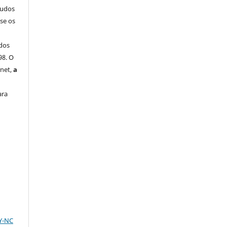
tudos
-se os
dos
98. O
rnet,
a
ara
BY-NC