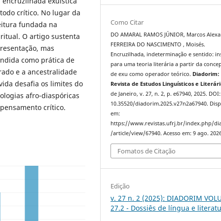
 encruzilhada exuística
do crítico. No lugar da
Como Citar
eitura fundada na
DO AMARAL RAMOS JÚNIOR, Marcos Alexa
itual. O artigo sustenta
FERREIRA DO NASCIMENTO , Moisés.
presentação, mas
Encruzilhada, indeterminação e sentido: i
endida como prática de
para uma teoria literária a partir da conce
rado e a ancestralidade
de exu como operador teórico.
Diadorim:
ida desafia os limites do
Revista de Estudos Linguísticos e Literár
de Janeiro, v. 27, n. 2, p. e67940, 2025. DOI:
ologias afro-diaspóricas
10.35520/diadorim.2025.v27n2a67940. Disp
pensamento crítico.
em:
https://www.revistas.ufrj.br/index.php/d
/article/view/67940. Acesso em: 9 ago. 2026
Fomatos de Citação
Edição
v. 27 n. 2 (2025): DIADORIM VO
27.2 - Dossiês de língua e literat