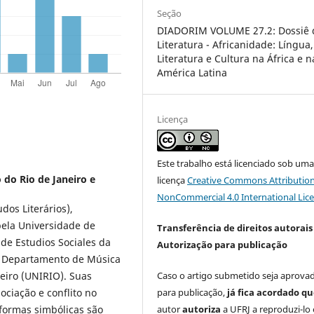
Seção
DIADORIM VOLUME 27.2: Dossiê 
Literatura - Africanidade: Língua,
Literatura e Cultura na África e n
América Latina
Licença
Este trabalho está licenciado sob um
 do Rio de Janeiro e
licença
Creative Commons Attribution
NonCommercial 4.0 International Lic
os Literários),
pela Universidade de
Transferência de direitos autorais 
de Estudios Sociales da
Autorização para publicação
o Departamento de Música
Caso o artigo submetido seja aprova
eiro (UNIRIO). Suas
para publicação,
já fica acordado q
ciação e conflito no
autor
autoriza
a UFRJ a reproduzi-lo 
formas simbólicas são