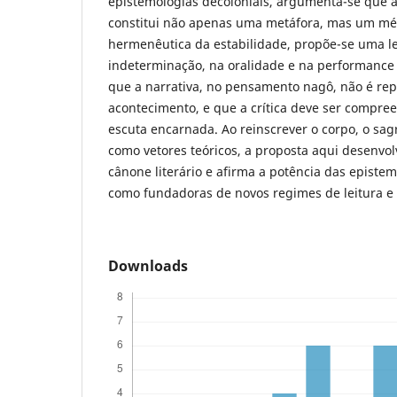
epistemologias decoloniais, argumenta-se que a
constitui não apenas uma metáfora, mas um méto
hermenêutica da estabilidade, propõe-se uma l
indeterminação, na oralidade e na performance r
que a narrativa, no pensamento nagô, não é re
acontecimento, e que a crítica deve ser compre
escuta encarnada. Ao reinscrever o corpo, o sag
como vetores teóricos, a proposta aqui desenvolv
cânone literário e afirma a potência das epistem
como fundadoras de novos regimes de leitura e 
Downloads