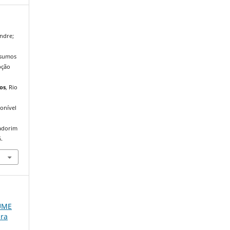
ndre;
nsumos
pção
ios
, Rio
onível
iadorim
.
LUME
ura