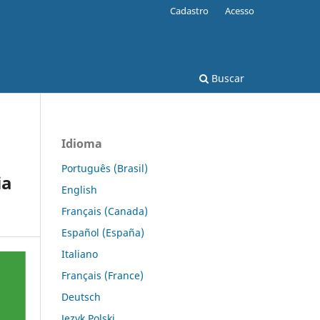
Cadastro
Acesso
Buscar
Idioma
Português (Brasil)
ia
English
Français (Canada)
Español (España)
Italiano
Français (France)
Deutsch
Język Polski