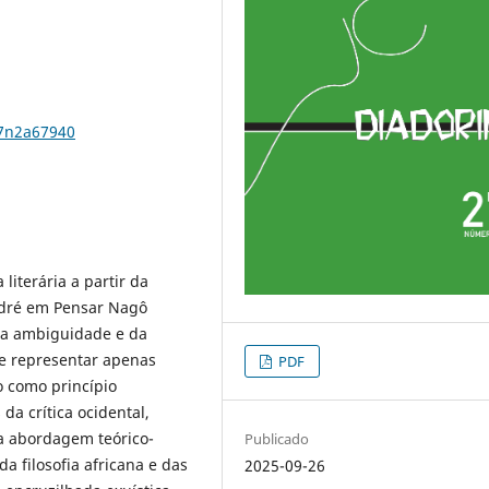
27n2a67940
literária a partir da
Sodré em Pensar Nagô
 da ambiguidade e da
e representar apenas
PDF
o como princípio
da crítica ocidental,
ma abordagem teórico-
Publicado
da filosofia africana e das
2025-09-26