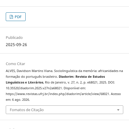
PDF
Publicado
2025-09-26
Como Citar
ALVES, Davidson Martins Viana. Sociolinguística da memória: africanidades na
formação do português brasileiro.
Diadorim: Revista de Estudos
Linguísticos e Literários
, Rio de Janeiro, v. 27, n. 2, p. e68021, 2025. DOI:
10.35520/diadorim.2025.v27n2a68021. Disponível em:
https://www.revistas.ufrj.br/index.php/diadorim/article/view/68021. Acesso
em: 6 ago. 2026.
Fomatos de Citação