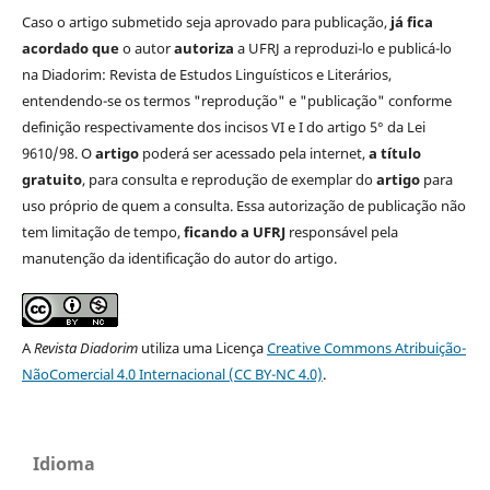
Caso o artigo submetido seja aprovado para publicação,
já fica
acordado que
o autor
autoriza
a UFRJ a reproduzi-lo e publicá-lo
na Diadorim: Revista de Estudos Linguísticos e Literários,
entendendo-se os termos "reprodução" e "publicação" conforme
definição respectivamente dos incisos VI e I do artigo 5° da Lei
9610/98. O
artigo
poderá ser acessado pela internet,
a título
gratuito
, para consulta e reprodução de exemplar do
artigo
para
uso próprio de quem a consulta. Essa autorização de publicação não
tem limitação de tempo,
ficando a UFRJ
responsável pela
manutenção da identificação do autor do artigo.
A
Revista Diadorim
utiliza uma Licença
Creative Commons Atribuição-
NãoComercial 4.0 Internacional (CC BY-NC 4.0)
.
Idioma