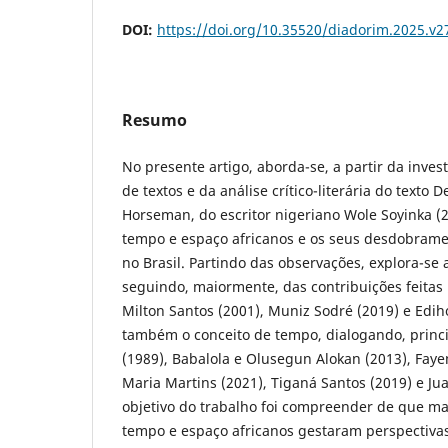
DOI:
https://doi.org/10.35520/diadorim.2025.v
Resumo
No presente artigo, aborda-se, a partir da inves
de textos e da análise crítico-literária do texto 
Horseman, do escritor nigeriano Wole Soyinka (2
tempo e espaço africanos e os seus desdobrame
no Brasil. Partindo das observações, explora-se 
seguindo, maiormente, das contribuições feitas
Milton Santos (2001), Muniz Sodré (2019) e Edi
também o conceito de tempo, dialogando, princ
(1989), Babalola e Olusegun Alokan (2013), Fay
Maria Martins (2021), Tiganá Santos (2019) e Jua
objetivo do trabalho foi compreender de que ma
tempo e espaço africanos gestaram perspectiva