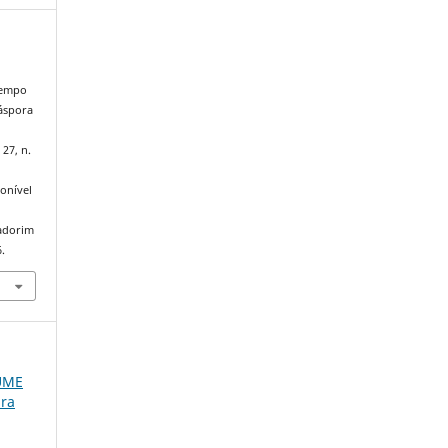
 tempo
áspora
 27, n.
onível
iadorim
.
LUME
ura