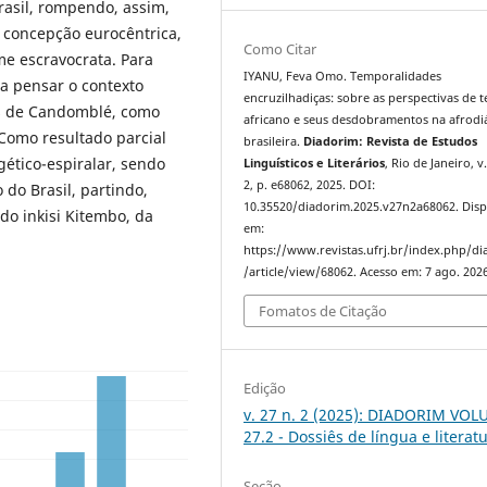
rasil, rompendo, assim,
 concepção eurocêntrica,
Como Citar
me escravocrata. Para
IYANU, Feva Omo. Temporalidades
ra pensar o contexto
encruzilhadiças: sobre as perspectivas de
ros de Candomblé, como
africano e seus desdobramentos na afrodi
 Como resultado parcial
brasileira.
Diadorim: Revista de Estudos
ético-espiralar, sendo
Linguísticos e Literários
, Rio de Janeiro, v.
2, p. e68062, 2025. DOI:
 do Brasil, partindo,
10.35520/diadorim.2025.v27n2a68062. Disp
do inkisi Kitembo, da
em:
https://www.revistas.ufrj.br/index.php/d
/article/view/68062. Acesso em: 7 ago. 2026
Fomatos de Citação
Edição
v. 27 n. 2 (2025): DIADORIM VO
27.2 - Dossiês de língua e literat
Seção