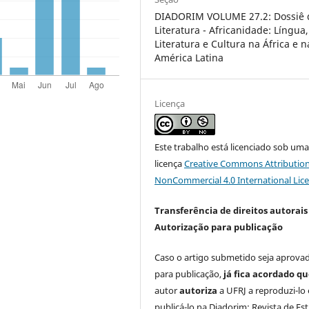
DIADORIM VOLUME 27.2: Dossiê 
Literatura - Africanidade: Língua,
Literatura e Cultura na África e n
América Latina
Licença
Este trabalho está licenciado sob um
licença
Creative Commons Attribution
NonCommercial 4.0 International Lic
Transferência de direitos autorais 
Autorização para publicação
Caso o artigo submetido seja aprova
para publicação,
já fica acordado q
autor
autoriza
a UFRJ a reproduzi-lo 
publicá-lo na Diadorim: Revista de Es