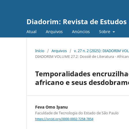
Diadorim: Revista de Estudos L
Atual
Arquivos
Anúncios
Sobre
Início
/
Arquivos
/
v. 27 n. 2 (2025): DIADORIM VOLU
DIADORIM VOLUME 27.2: Dossiê de Literatura - Africanid
Temporalidades encruzilhad
africano e seus desdobrame
Feva Omo Iyanu
Faculdade de Tecnologia do Estado de São Paulo
https://orcid.org/0000-0002-7258-7854