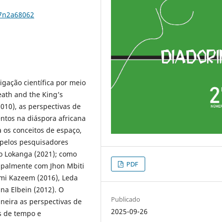
27n2a68062
tigação científica por meio
Death and the King’s
010), as perspectivas de
ntos na diáspora africana
a os conceitos de espaço,
 pelos pesquisadores
ho Lokanga (2021); como
PDF
ipalmente com Jhon Mbiti
emi Kazeem (2016), Leda
na Elbein (2012). O
Publicado
neira as perspectivas de
2025-09-26
s de tempo e