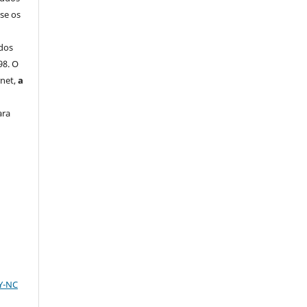
-se os
dos
98. O
rnet,
a
ara
BY-NC