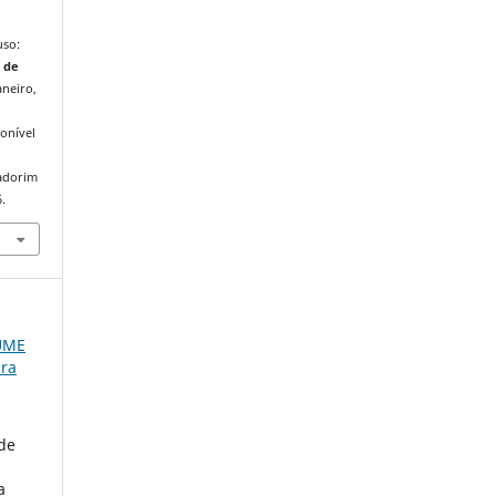
uso:
 de
aneiro,
onível
iadorim
.
LUME
ura
de
a