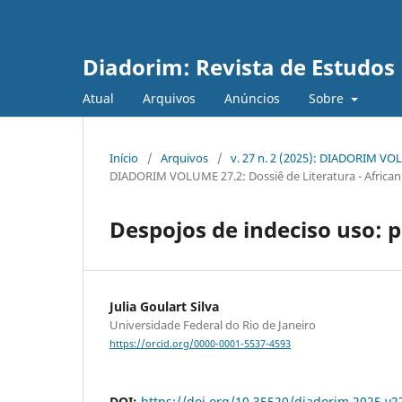
Diadorim: Revista de Estudos L
Atual
Arquivos
Anúncios
Sobre
Início
/
Arquivos
/
v. 27 n. 2 (2025): DIADORIM VOLU
DIADORIM VOLUME 27.2: Dossiê de Literatura - Africanid
Despojos de indeciso uso: 
Julia Goulart Silva
Universidade Federal do Rio de Janeiro
https://orcid.org/0000-0001-5537-4593
DOI:
https://doi.org/10.35520/diadorim.2025.v