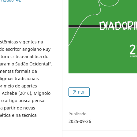
istêmicas vigentes na
do escritor angolano Ruy
ura crítico-analítica do
laram o Sudão Ocidental”,
amentas formais da
digmas tradicionais
or meio de aportes
PDF
, Achebe (2016), Mignolo
 o artigo busca pensar
 a partir de novas
Publicado
tica e na técnica
2025-09-26