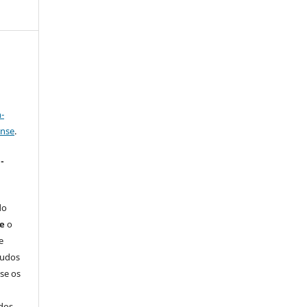
a
-
ense
.
-
do
ue
o
e
tudos
-se os
dos