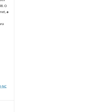
98. O
rnet,
a
ara
BY-NC