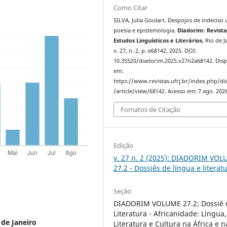
Como Citar
SILVA, Julia Goulart. Despojos de indeciso 
poesia e epistemologia.
Diadorim: Revista
Estudos Linguísticos e Literários
, Rio de J
v. 27, n. 2, p. e68142, 2025. DOI:
10.35520/diadorim.2025.v27n2a68142. Disp
em:
https://www.revistas.ufrj.br/index.php/d
/article/view/68142. Acesso em: 7 ago. 2026
Fomatos de Citação
Edição
v. 27 n. 2 (2025): DIADORIM VO
27.2 - Dossiês de língua e literat
Seção
DIADORIM VOLUME 27.2: Dossiê 
Literatura - Africanidade: Língua,
 de Janeiro
Literatura e Cultura na África e n