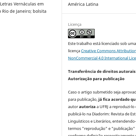
Letras Vernáculas em
América Latina
Rio de Janeiro; bolsita
Licença
Este trabalho está licenciado sob um
licença
Creative Commons Attribution
NonCommercial 4.0 International Lic
Transferência de direitos autorais 
Autorização para publicação
Caso o artigo submetido seja aprova
para publicação,
já fica acordado q
autor
autoriza
a UFRJ a reproduzi-lo 
publicá-lo na Diadorim: Revista de Es
Linguísticos e Literários, entendendo
termos "reprodução" e "publicação"
conforme definição respectivamente 