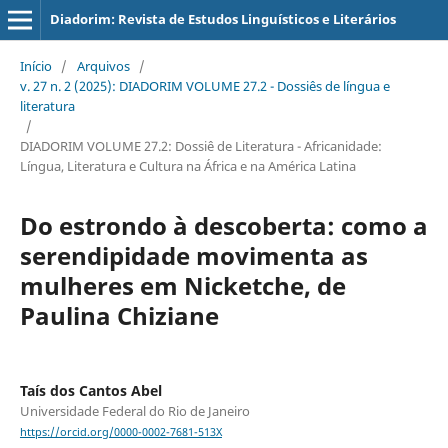
Diadorim: Revista de Estudos Linguísticos e Literários
Início
/
Arquivos
/
v. 27 n. 2 (2025): DIADORIM VOLUME 27.2 - Dossiês de língua e
literatura
/
DIADORIM VOLUME 27.2: Dossiê de Literatura - Africanidade:
Língua, Literatura e Cultura na África e na América Latina
Do estrondo à descoberta: como a
serendipidade movimenta as
mulheres em Nicketche, de
Paulina Chiziane
Taís dos Cantos Abel
Universidade Federal do Rio de Janeiro
https://orcid.org/0000-0002-7681-513X