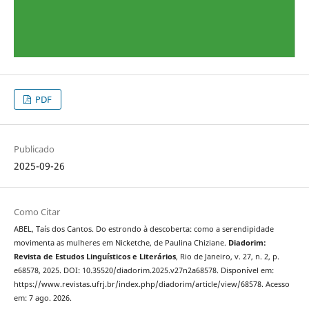
PDF
Publicado
2025-09-26
Como Citar
ABEL, Taís dos Cantos. Do estrondo à descoberta: como a serendipidade
movimenta as mulheres em Nicketche, de Paulina Chiziane.
Diadorim:
Revista de Estudos Linguísticos e Literários
, Rio de Janeiro, v. 27, n. 2, p.
e68578, 2025. DOI: 10.35520/diadorim.2025.v27n2a68578. Disponível em:
https://www.revistas.ufrj.br/index.php/diadorim/article/view/68578. Acesso
em: 7 ago. 2026.