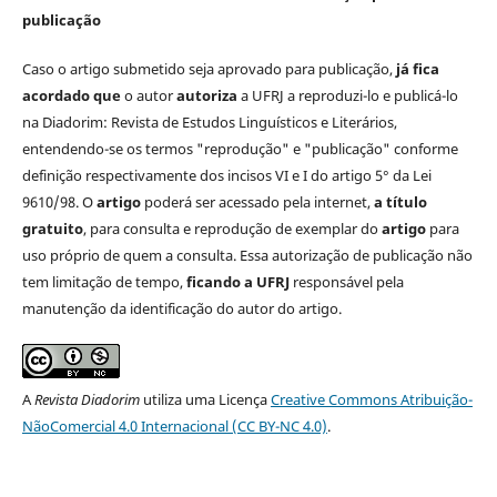
publicação
Caso o artigo submetido seja aprovado para publicação,
já fica
acordado que
o autor
autoriza
a UFRJ a reproduzi-lo e publicá-lo
na Diadorim: Revista de Estudos Linguísticos e Literários,
entendendo-se os termos "reprodução" e "publicação" conforme
definição respectivamente dos incisos VI e I do artigo 5° da Lei
9610/98. O
artigo
poderá ser acessado pela internet,
a título
gratuito
, para consulta e reprodução de exemplar do
artigo
para
uso próprio de quem a consulta. Essa autorização de publicação não
tem limitação de tempo,
ficando a UFRJ
responsável pela
manutenção da identificação do autor do artigo.
A
Revista Diadorim
utiliza uma Licença
Creative Commons Atribuição-
NãoComercial 4.0 Internacional (CC BY-NC 4.0)
.