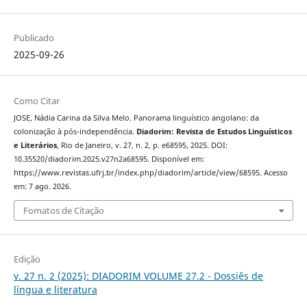
Publicado
2025-09-26
Como Citar
JOSE, Nádia Carina da Silva Melo. Panorama linguístico angolano: da
colonização à pós-independência.
Diadorim: Revista de Estudos Linguísticos
e Literários
, Rio de Janeiro, v. 27, n. 2, p. e68595, 2025. DOI:
10.35520/diadorim.2025.v27n2a68595. Disponível em:
https://www.revistas.ufrj.br/index.php/diadorim/article/view/68595. Acesso
em: 7 ago. 2026.
Fomatos de Citação
Edição
v. 27 n. 2 (2025): DIADORIM VOLUME 27.2 - Dossiês de
língua e literatura