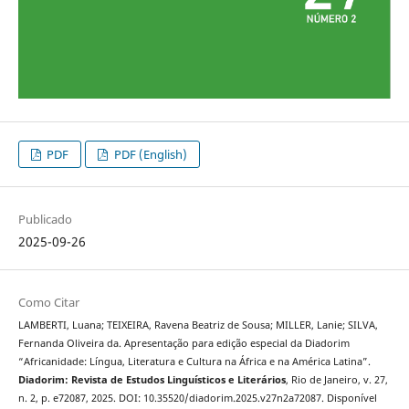
PDF
PDF (English)
Publicado
2025-09-26
Como Citar
LAMBERTI, Luana; TEIXEIRA, Ravena Beatriz de Sousa; MILLER, Lanie; SILVA,
Fernanda Oliveira da. Apresentação para edição especial da Diadorim
“Africanidade: Língua, Literatura e Cultura na África e na América Latina”.
Diadorim: Revista de Estudos Linguísticos e Literários
, Rio de Janeiro, v. 27,
n. 2, p. e72087, 2025. DOI: 10.35520/diadorim.2025.v27n2a72087. Disponível