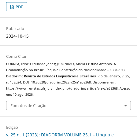
PDF
Publicado
2024-10-15
Como Citar
CORRÊA, Irineu Eduardo Jones; JERONIMO, Maria Cristina Antonio. A
Gramatização no Brasil: Língua e Construção da Nacionalidade – 1808–1930.
Diadorim: Revista de Estudos Linguísticos e Literários
, Rio de Janeiro, v. 25,
n. 1, 2024. DOI: 10.35520/diadorim.2023.v25n1a58368. Disponível em:
https://www.revistas.ufrj.br/index.php/diadorim/article/view/e58368. Acesso
em: 10 ago. 2026.
Fomatos de Citação
Edição
v. 25 n. 1 (2023): DIADORIM VOLUME 25.1 – Língua e