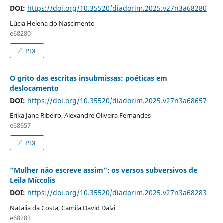
DOI:
https://doi.org/10.35520/diadorim.2025.v27n3a68280
Lúcia Helena do Nascimento
e68280
PDF
O grito das escritas insubmissas: poéticas em
deslocamento
DOI:
https://doi.org/10.35520/diadorim.2025.v27n3a68657
Erika Jane Ribeiro, Alexandre Oliveira Fernandes
e68657
PDF
“Mulher não escreve assim”: os versos subversivos de
Leila Míccolis
DOI:
https://doi.org/10.35520/diadorim.2025.v27n3a68283
Natalia da Costa, Camila David Dalvi
e68283