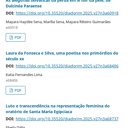
As alegorias selváticas da perda em A flor da pele, de
Dulcinéa Paraense
DOI:
https://doi.org/10.35520/diadorim.2025.v27n3a60918
Mayara Haydée Sena, Marília Sena, Mayara Ribeiro Guimarães
e60918
PDF
Laura da Fonseca e Silva, uma poetisa nos primórdios do
século xx
DOI:
https://doi.org/10.35520/diadorim.2025.v27n3a68406
Katia Fernandes Lima
e68406
PDF
Luto e transcendência na representação feminina do
oratório de Santa Maria Egipcíaca
DOI:
https://doi.org/10.35520/diadorim.2025.v27n3a68737
Sheila Dálio