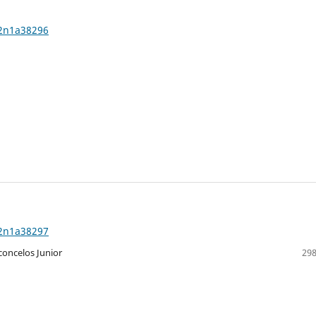
22n1a38296
22n1a38297
concelos Junior
298
o