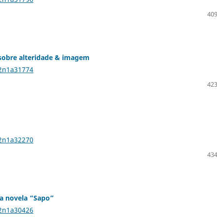
409
 sobre alteridade & imagem
22n1a31774
423
22n1a32270
434
 da novela “Sapo”
22n1a30426