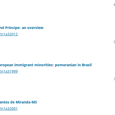
d Príncipe: an overview
22n1a32012
european immigrant minorities: pomeranian in Brazil
22n1a31999
udantes de Miranda-MS
22n1a32001