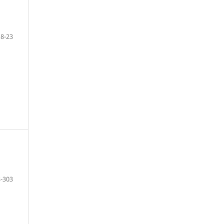
8-23
-303