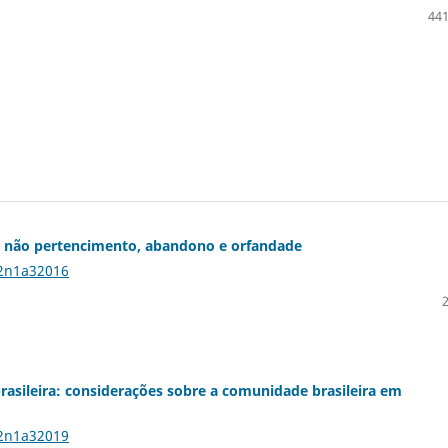
441
u: não pertencimento, abandono e orfandade
22n1a32016
brasileira: considerações sobre a comunidade brasileira em
22n1a32019