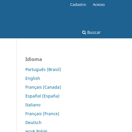
Cadastro
Acesso
Buscar
Idioma
Português (Brasil)
English
Français (Canada)
Español (España)
Italiano
Français (France)
Deutsch
Język Polski