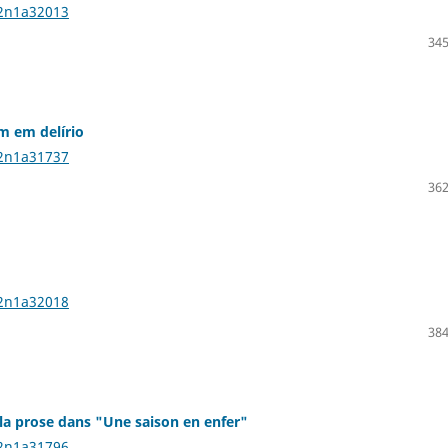
22n1a32013
345
m em delírio
22n1a31737
362
22n1a32018
384
la prose dans "Une saison en enfer"
22n1a31796