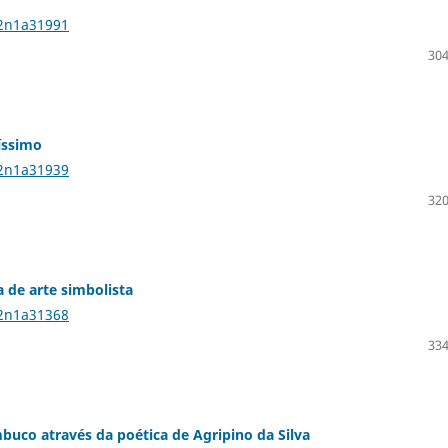
22n1a31991
304
íssimo
22n1a31939
320
 de arte simbolista
22n1a31368
334
buco através da poética de Agripino da Silva