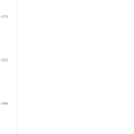
-319
-333
-344