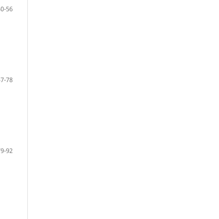
40-56
57-78
79-92