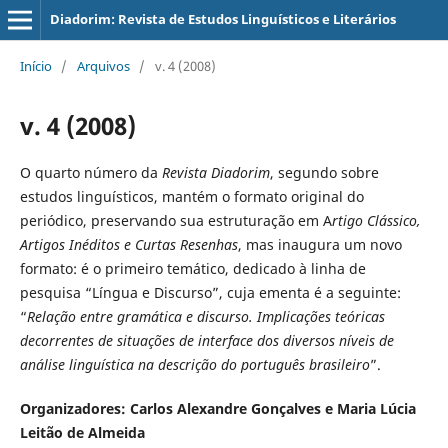
Diadorim: Revista de Estudos Linguísticos e Literários
Início
/
Arquivos
/
v. 4 (2008)
v. 4 (2008)
O quarto número da
Revista Diadorim
, segundo sobre
estudos linguísticos, mantém o formato original do
periódico, preservando sua estruturação em A
rtigo Clássico,
Artigos Inéditos e Curtas Resenhas
, mas inaugura um novo
formato: é o primeiro temático, dedicado à linha de
pesquisa “Língua e Discurso”, cuja ementa é a seguinte:
“
Relação entre gramática e discurso. Implicações teóricas
decorrentes de situações de interface dos diversos níveis de
análise linguística na descrição do português brasileiro
”.
Organizadores: Carlos Alexandre Gonçalves e Maria Lúcia
Leitão de Almeida