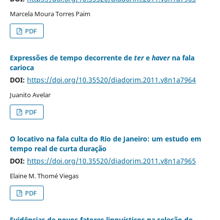
Marcela Moura Torres Paim
PDF
Expressões de tempo decorrente de
ter
e
haver
na fala
carioca
DOI:
https://doi.org/10.35520/diadorim.2011.v8n1a7964
Juanito Avelar
PDF
O locativo na fala culta do Rio de Janeiro: um estudo em
tempo real de curta duração
DOI:
https://doi.org/10.35520/diadorim.2011.v8n1a7965
Elaine M. Thomé Viegas
PDF
Evidências de novos fatores linguísticos na seleção de