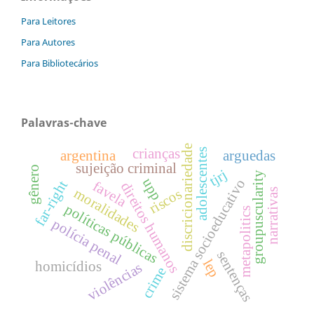
Para Leitores
Para Autores
Para Bibliotecários
Palavras-chave
discricionariedade
crianças
adolescentes
argentina
arguedas
sujeição criminal
gênero
tjrj
groupuscularity
upp
sistema socioeducativo
far-right
favela
direitos humanos
moralidades
riscos
narrativas
políticas públicas
metapolitics
polícia penal
sentenças
lep
homicídios
violências
crime