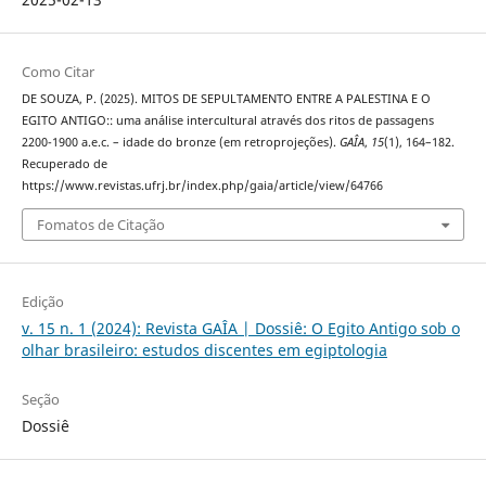
Como Citar
DE SOUZA, P. (2025). MITOS DE SEPULTAMENTO ENTRE A PALESTINA E O
EGITO ANTIGO:: uma análise intercultural através dos ritos de passagens
2200-1900 a.e.c. – idade do bronze (em retroprojeções).
GAÎA
,
15
(1), 164–182.
Recuperado de
https://www.revistas.ufrj.br/index.php/gaia/article/view/64766
Fomatos de Citação
Edição
v. 15 n. 1 (2024): Revista GAÎA | Dossiê: O Egito Antigo sob o
olhar brasileiro: estudos discentes em egiptologia
Seção
Dossiê