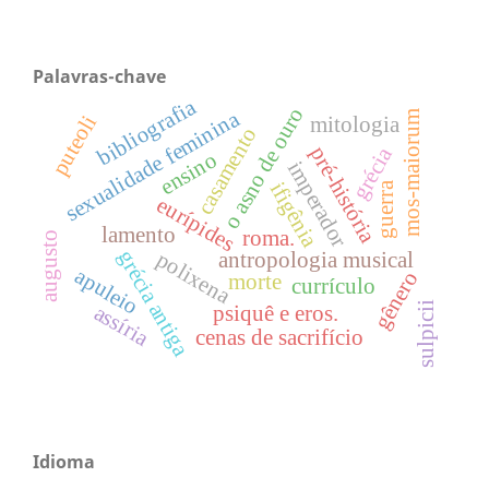
Palavras-chave
bibliografia
o asno de ouro
sexualidade feminina
mos-maiorum
puteoli
mitologia
casamento
pré-história
grécia
ensino
imperador
ifigênia
guerra
eurípides
lamento
roma.
augusto
grécia antiga
polixena
antropologia musical
apuleio
gênero
morte
currículo
sulpicii
assíria
psiquê e eros.
cenas de sacrifício
Idioma