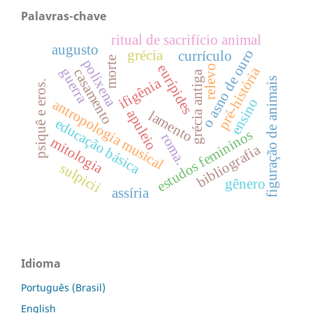
Palavras-chave
ritual de sacrifício animal
augusto
o asno de ouro
grécia
currículo
morte
polixena
eurípides
relevo
pré-história
guerra
casamento
grécia antiga
ifigênia
figuração de animais
psiquê e eros.
ensino
antropologia musical
apuleio
lamento
educação básica
estudos femininos
roma.
mitologia
bibliografia
sulpicii
gênero
assíria
Idioma
Português (Brasil)
English