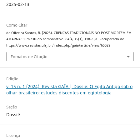
2025-02-13
Como Citar
de Oliveira Santos, B. (2025). CRENÇAS TRADICIONAIS NO POST MORTEM EM
AMARNA: : um estudo comparativo.
GAÎA
,
15
(1), 118–131. Recuperado de
https://www.revistas.ufrj.br/index.php/gaia/article/view/65029
Fomatos de Citação
Edição
v. 15 n. 1 (2024): Revista GAÎA | Dossiê: O Egito Antigo sob o
olhar brasileiro: estudos discentes em egiptologia
Seção
Dossiê
Licença