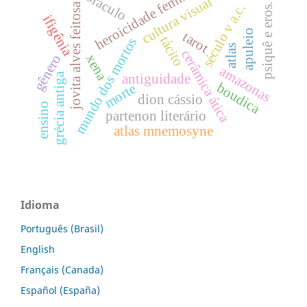
heroicidade feminina
oráculo
cultura visual
jovita alves feitosa
psiquê e eros.
século v a.c.
ifigênia
apuleio
tarot
tácito
mundo dos mortos
atlas
cerâmica ática
gênero
xena
amazonas
grécia antiga
antiguidade
boudica
morte
dion cássio
ensino
partenon literário
atlas mnemosyne
Idioma
Português (Brasil)
English
Français (Canada)
Español (España)