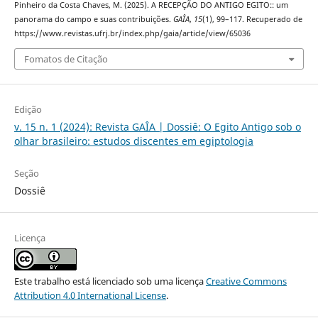
Pinheiro da Costa Chaves, M. (2025). A RECEPÇÃO DO ANTIGO EGITO:: um
panorama do campo e suas contribuições.
GAÎA
,
15
(1), 99–117. Recuperado de
https://www.revistas.ufrj.br/index.php/gaia/article/view/65036
Fomatos de Citação
Edição
v. 15 n. 1 (2024): Revista GAÎA | Dossiê: O Egito Antigo sob o
olhar brasileiro: estudos discentes em egiptologia
Seção
Dossiê
Licença
Este trabalho está licenciado sob uma licença
Creative Commons
Attribution 4.0 International License
.