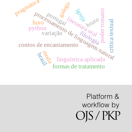
pragmática
galego
igreja
poder romano
processamento de linguagem natural
portugal
literatura oral
bruto
crítica textual
luxo
python
filologia
variação
contos de encantamento
moda
brasil
linguística aplicada
formas de tratamento