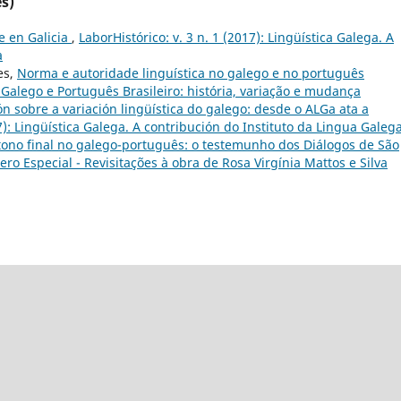
s)
e en Galicia
,
LaborHistórico: v. 3 n. 1 (2017): Lingüística Galega. A
a
es,
Norma e autoridade linguística no galego e no português
): Galego e Português Brasileiro: história, variação e mudança
ón sobre a variación lingüística do galego: desde o ALGa ata a
17): Lingüística Galega. A contribución do Instituto da Lingua Galeg
 átono final no galego-português: o testemunho dos Diálogos de São
ero Especial - Revisitações à obra de Rosa Virgínia Mattos e Silva