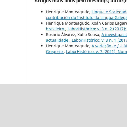
Artigos mais lidos pelo mesmo(s) autor(e
Henrique Monteagudo,
Lingua e Sociedad
contribución do Instituto da Lingua Galeg
Henrique Monteagudo, Xoán Carlos Lagar
brasileiro
,
LaborHistórico: v. 3 n. 2 (2017
Rosario Álvarez, Xulio Sousa,
A investigaci
actualidade
,
LaborHistórico: v. 3 n. 1 (20
Henrique Monteagudo,
A variação -e / -i
Gregorio
,
LaborHistórico: v. 7 (2021): Núm