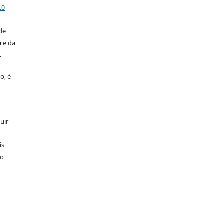
.0
de
 e da
o
.
o, é
uir
is
 o