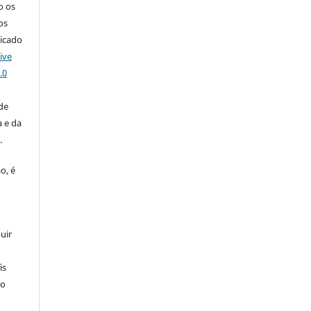
o os
os
licado
ive
.0
de
 e da
o
.
o, é
uir
is
 o