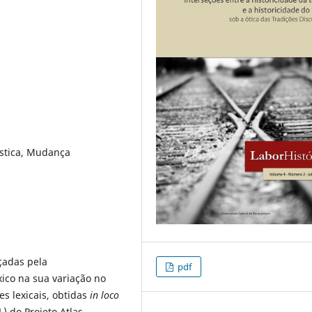
uística, Mudança
çadas pela
pdf
xico na sua variação no
s lexicais, obtidas
in
loco
) do Projeto Atlas