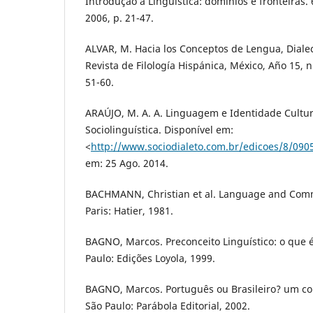
Introdução à Linguística: domínios e fronteiras. 
2006, p. 21-47.
ALVAR, M. Hacia los Conceptos de Lengua, Diale
Revista de Filología Hispánica, México, Año 15, n.
51-60.
ARAÚJO, M. A. A. Linguagem e Identidade Cult
Sociolinguística. Disponível em:
<
http://www.sociodialeto.com.br/edicoes/8/09
em: 25 Ago. 2014.
BACHMANN, Christian et al. Language and Comm
Paris: Hatier, 1981.
BAGNO, Marcos. Preconceito Linguístico: o que é
Paulo: Edições Loyola, 1999.
BAGNO, Marcos. Português ou Brasileiro? um con
São Paulo: Parábola Editorial, 2002.