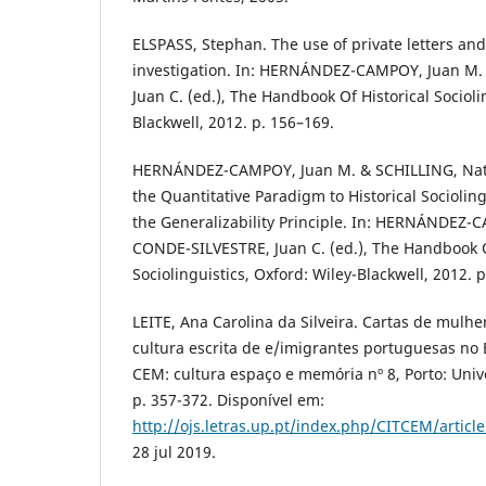
ELSPASS, Stephan. The use of private letters and 
investigation. In: HERNÁNDEZ-CAMPOY, Juan M
Juan C. (ed.), The Handbook Of Historical Socioli
Blackwell, 2012. p. 156–169.
HERNÁNDEZ-CAMPOY, Juan M. & SCHILLING, Natal
the Quantitative Paradigm to Historical Sociolin
the Generalizability Principle. In: HERNÁNDEZ-
CONDE-SILVESTRE, Juan C. (ed.), The Handbook O
Sociolinguistics, Oxford: Wiley-Blackwell, 2012. p
LEITE, Ana Carolina da Silveira. Cartas de mulher
cultura escrita de e/imigrantes portuguesas no B
CEM: cultura espaço e memória nº 8, Porto: Univ
p. 357-372. Disponível em:
http://ojs.letras.up.pt/index.php/CITCEM/articl
28 jul 2019.