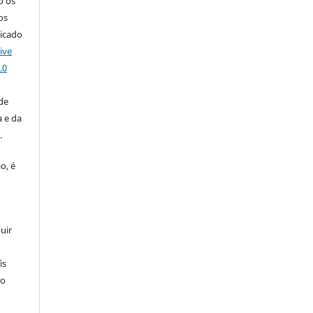
o os
os
licado
ive
.0
de
 e da
o
.
o, é
uir
is
 o