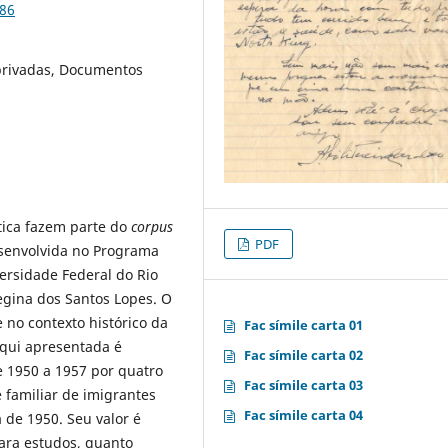
486
privadas, Documentos
tica fazem parte do
corpus
PDF
esenvolvida no Programa
ersidade Federal do Rio
Regina dos Santos Lopes. O
 no contexto histórico da
Fac símile carta 01
aqui apresentada é
Fac símile carta 02
e 1950 a 1957 por quatro
Fac símile carta 03
 familiar de imigrantes
Fac símile carta 04
 de 1950. Seu valor é
ra estudos, quanto