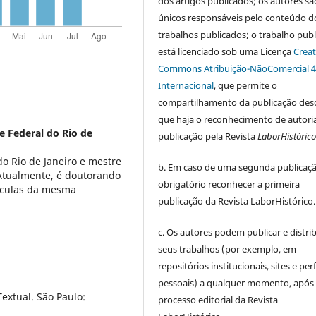
dos artigos publicados;
os autores sã
únicos responsáveis pelo conteúdo d
trabalhos publicados;
o trabalho pub
está licenciado sob uma Licença
Creat
Commons Atribuição-NãoComercial 4
Internacional
, que permite o
compartilhamento da publicação des
que haja o reconhecimento de autoria
e Federal do Rio de
publicação pela Revista
LaborHistóric
o Rio de Janeiro e mestre
b. Em caso de uma segunda publicaçã
Atualmente, é doutorando
obrigatório reconhecer a primeira
áculas da mesma
publicação da Revista LaborHistórico.
c. Os autores podem publicar e distrib
seus trabalhos (por exemplo, em
repositórios institucionais, sites e perf
pessoais) a qualquer momento, após
extual. São Paulo:
processo editorial da Revista