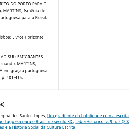
TRITO DO PORTO PARA O
, MARTINS, Ismênia de L.
ortuguesa para o Brasil.
isboa: Livros Horizonte,
MO AO SUL: EMIGRANTES
ernando, MARTINS,
. A emigração portuguesa
. p. 401-415.
s)
Regina dos Santos Lopes,
Um gradiente da habilidade com a escrita
portuguesa para o Brasil no século XX
,
LaborHistórico: v. 9 n. 2 (20
s e a História Social da Cultura Escrita