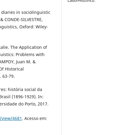
LaborHistórico.
diaries in sociolinguistic
. & CONDE-SILVESTRE,
nguistics, Oxford: Wiley-
ie. The Application of
guistics: Problems with
CAMPOY, Juan M. &
f Historical
. 63-79.
es: história social da
rasil (1896-1929). In:
ersidade do Porto, 2017.
e/view/4681
. Acesso em: