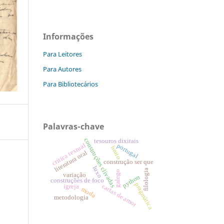
Informações
Para Leitores
Para Autores
Para Bibliotecários
Palavras-chave
construções clivadas
tesouros dixitais
crítica textual
portugal
bruto
literatura oral
construção ser que
luxo
filologia
galego
variação
python
construções de foco
pragmática
cartas de amor
igreja
moda
metodologia