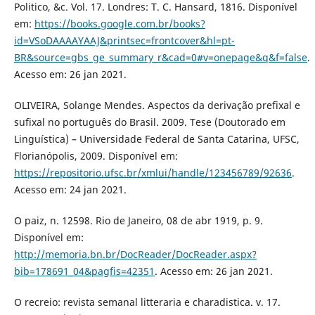
Politico, &c. Vol. 17. Londres: T. C. Hansard, 1816. Disponível
em:
https://books.google.com.br/books?
id=VSoDAAAAYAAJ&printsec=frontcover&hl=pt-
BR&source=gbs_ge_summary_r&cad=0#v=onepage&q&f=false
.
Acesso em: 26 jan 2021.
OLIVEIRA, Solange Mendes. Aspectos da derivação prefixal e
sufixal no português do Brasil. 2009. Tese (Doutorado em
Linguística) – Universidade Federal de Santa Catarina, UFSC,
Florianópolis, 2009. Disponível em:
https://repositorio.ufsc.br/xmlui/handle/123456789/92636
.
Acesso em: 24 jan 2021.
O paiz, n. 12598. Rio de Janeiro, 08 de abr 1919, p. 9.
Disponível em:
http://memoria.bn.br/DocReader/DocReader.aspx?
bib=178691_04&pagfis=42351
. Acesso em: 26 jan 2021.
O recreio: revista semanal litteraria e charadistica. v. 17.