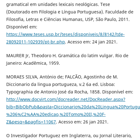
gramatical em unidades lexicais neológicas. Tese
(Doutorado em Filologia e Língua Portuguesa). Faculdade de
Filosofia, Letras e Ciências Humanas, USP, São Paulo, 2011.
Disponível em:
https://www.teses.usp.br/teses/disponiveis/8/8142/tde-
28092011-102939/pt-br.php
. Acesso em: 24 jan 2021.
MAURER Jr, Theodoro H. Gramática do latim vulgar. Rio de
Janeiro: Acadêmica, 1959.
MORAES SILVA, António de; FALCÃO, Agostinho de M.
Diccionario da lingua portugueza, v.2 6a ed. Lisboa:
Typographia de Antonio José da Rocha, 1858. Disponível em:
http://www.docvirt.com/docreader.net/DocReader.aspx?
bib=BibObPub&pasta=Diccionario%20da%20Lingua%20Portug
%206%C2%AA%20edicao,%20Tomo%20II,%20F-
Z&pesq=&pagfis=11067
. Acesso em: 26 jan 2021.
O Investigador Portuguez em Inglaterra, ou Jornal Literario,