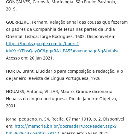
GONÇALVES, Carlos A. Morfologia. São Paulo: Parábola,
2019.
GUERREIRO, Fernam. Relação annal das cousas que fezeram
os padres da Companhia de Iesus nas partes da India
Oriental. Lisboa: Iorge Rodrigues, 1605. Disponível em:
https://books.google.com.br/books?
id=XrHYPbsQayQC&pg=RA1-PA55#v=onepage&q&f=false
.
Acesso em: 26 jan 2021.
HORTA, Brant. Elucidario para composição e redacção. Rio
de Janeiro: Revista de Língua Portuguesa, 1926.
HOUAISS, Antônio; VILLAR; Mauro. Grande dicionário
Houaiss da língua portuguesa. Rio de Janeiro: Objetiva,
2001.
Jornal pequeno, n. 54. Recife, 07 mar 1919, p. 2. Disponível
em:
http://memoria.bn.br/docreader/DocReader.aspx?
bib=800643&pagfis=28142
. Acesso em: 26 jan 2021.