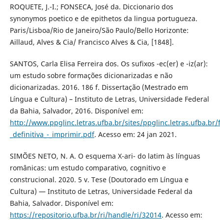
ROQUETE, J.-I.; FONSECA, José da. Diccionario dos
synonymos poetico e de epithetos da lingua portugueza.
Paris/Lisboa/Rio de Janeiro/São Paulo/Bello Horizonte:
Aillaud, Alves & Cia/ Francisco Alves & Cia, [1848].
SANTOS, Carla Elisa Ferreira dos. Os sufixos -ec(er) e -iz(ar):
um estudo sobre formações dicionarizadas e não
dicionarizadas. 2016. 186 f. Dissertação (Mestrado em
Língua e Cultura) – Instituto de Letras, Universidade Federal
da Bahia, Salvador, 2016. Disponível em:
http://www.ppglinc.letras.ufba.br/sites/ppglinc.letras.ufba.br/
_definitiva_-_imprimir.pdf
. Acesso em: 24 jan 2021.
SIMÕES NETO, N. A. O esquema X-ari- do latim às línguas
românicas: um estudo comparativo, cognitivo e
construcional. 2020. 5 v. Tese (Doutorado em Língua e
Cultura) — Instituto de Letras, Universidade Federal da
Bahia, Salvador. Disponível em:
https://repositorio.ufba.br/ri/handle/ri/32014
. Acesso em: