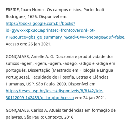
FREIRE, Ioam Nunez. Os campos elisios. Porto: Ioaõ
Rodriguez, 1626. Disponível em:
https://books.google.com.br/books?
id=gywkxkRpxBoC&printsec=frontcover&hl=pt-
PT&source=gbs_ge_summary_r&cad=0#v=onepage&q&f=false
.
Acesso em: 26 jan 2021.
GONÇALVES, Anielle A. G. Diacronia e produtividade dos
sufixos -agem, -igem, -ugem, -ádego, -ádigo e -ádiga em
português, Dissertação (Mestrado em Filologia e Língua
Portuguesa). Faculdade de Filosofia, Letras e Ciências
Humanas, USP, São Paulo, 2009. Disponível em:
https://teses.usp.br/teses/disponiveis/8/8142/tde-
30112009-142459/pt-br.php.Acesso
em: 24 jan 2021.
GONÇALVES, Carlos A. Atuais tendências em formação de
palavras. São Paulo: Contexto, 2016.