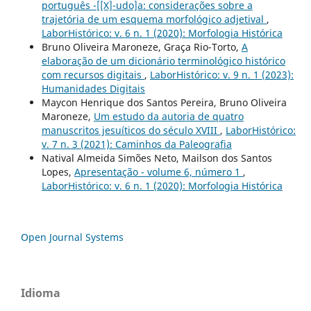
português -[[X]-udo]a: considerações sobre a
trajetória de um esquema morfológico adjetival
,
LaborHistórico: v. 6 n. 1 (2020): Morfologia Histórica
Bruno Oliveira Maroneze, Graça Rio-Torto,
A
elaboração de um dicionário terminológico histórico
com recursos digitais
,
LaborHistórico: v. 9 n. 1 (2023):
Humanidades Digitais
Maycon Henrique dos Santos Pereira, Bruno Oliveira
Maroneze,
Um estudo da autoria de quatro
manuscritos jesuíticos do século XVIII
,
LaborHistórico:
v. 7 n. 3 (2021): Caminhos da Paleografia
Natival Almeida Simões Neto, Mailson dos Santos
Lopes,
Apresentação - volume 6, número 1
,
LaborHistórico: v. 6 n. 1 (2020): Morfologia Histórica
Open Journal Systems
Idioma