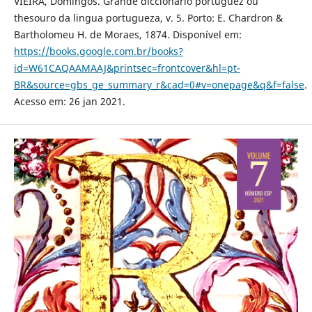
VIEIRA, Domingos. Grande diccionario portuguez ou
thesouro da lingua portugueza, v. 5. Porto: E. Chardron &
Bartholomeu H. de Moraes, 1874. Disponível em:
https://books.google.com.br/books?
id=W61CAQAAMAAJ&printsec=frontcover&hl=pt-
BR&source=gbs_ge_summary_r&cad=0#v=onepage&q&f=false
.
Acesso em: 26 jan 2021.