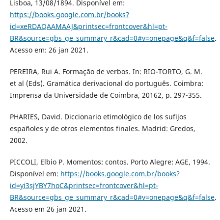
Lisboa, 13/08/1894. Disponível em:
https://books.google.com.br/books?
id=xeRDAQAAMAAJ&printsec=frontcover&hl=pt-
BR&source=gbs_ge_summary_r&cad=0#v=onepage&q&f=false
.
Acesso em: 26 jan 2021.
PEREIRA, Rui A. Formação de verbos. In: RIO-TORTO, G. M.
et al (Eds). Gramática derivacional do português. Coimbra:
Imprensa da Universidade de Coimbra, 20162, p. 297-355.
PHARIES, David. Diccionario etimológico de los sufijos
españoles y de otros elementos finales. Madrid: Gredos,
2002.
PICCOLI, Elbio P. Momentos: contos. Porto Alegre: AGE, 1994.
Disponível em:
https://books.google.com.br/books?
id=yi3sjYBY7hoC&printsec=frontcover&hl=pt-
BR&source=gbs_ge_summary_r&cad=0#v=onepage&q&f=false
.
Acesso em 26 jan 2021.