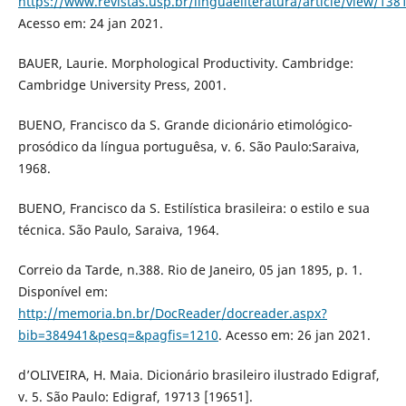
https://www.revistas.usp.br/linguaeliteratura/article/view/138
Acesso em: 24 jan 2021.
BAUER, Laurie. Morphological Productivity. Cambridge:
Cambridge University Press, 2001.
BUENO, Francisco da S. Grande dicionário etimológico-
prosódico da língua portuguêsa, v. 6. São Paulo:Saraiva,
1968.
BUENO, Francisco da S. Estilística brasileira: o estilo e sua
técnica. São Paulo, Saraiva, 1964.
Correio da Tarde, n.388. Rio de Janeiro, 05 jan 1895, p. 1.
Disponível em:
http://memoria.bn.br/DocReader/docreader.aspx?
bib=384941&pesq=&pagfis=1210
. Acesso em: 26 jan 2021.
d’OLIVEIRA, H. Maia. Dicionário brasileiro ilustrado Edigraf,
v. 5. São Paulo: Edigraf, 19713 [19651].