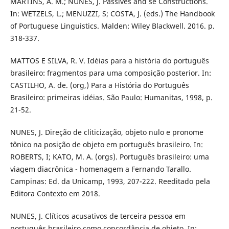
MARTINS, A. M.; NUNES, J. Passives and se Constructions.
In: WETZELS, L.; MENUZZI, S; COSTA, J. (eds.) The Handbook
of Portuguese Linguistics. Malden: Wiley Blackwell. 2016. p.
318-337.
MATTOS E SILVA, R. V. Idéias para a história do português
brasileiro: fragmentos para uma composição posterior. In:
CASTILHO, A. de. (org,) Para a História do Português
Brasileiro: primeiras idéias. São Paulo: Humanitas, 1998, p.
21-52.
NUNES, J. Direção de cliticização, objeto nulo e pronome
tônico na posição de objeto em português brasileiro. In:
ROBERTS, I; KATO, M. A. (orgs). Português brasileiro: uma
viagem diacrônica - homenagem a Fernando Tarallo.
Campinas: Ed. da Unicamp, 1993, 207-222. Reeditado pela
Editora Contexto em 2018.
NUNES, J. Clíticos acusativos de terceira pessoa em
português brasileiro como concordância de objeto. In: