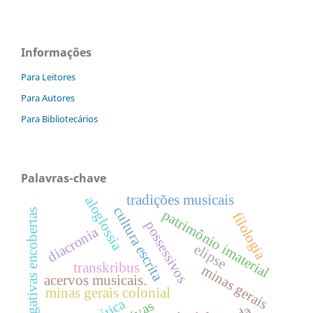
Informações
Para Leitores
Para Autores
Para Bibliotecários
Palavras-chave
tradições musicais
aloglossia
cultura escrita
interrogativas encobertas
patrimônio imaterial
filologia
possessivos
diacronia
elipse
transkribus
minas gerais
acervos musicais.
minas gerais colonial