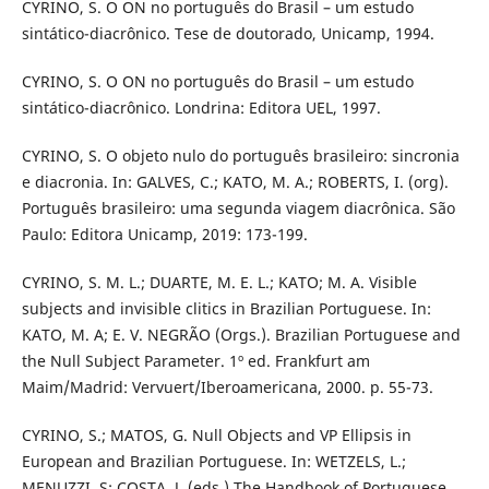
CYRINO, S. O ON no português do Brasil – um estudo
sintático-diacrônico. Tese de doutorado, Unicamp, 1994.
CYRINO, S. O ON no português do Brasil – um estudo
sintático-diacrônico. Londrina: Editora UEL, 1997.
CYRINO, S. O objeto nulo do português brasileiro: sincronia
e diacronia. In: GALVES, C.; KATO, M. A.; ROBERTS, I. (org).
Português brasileiro: uma segunda viagem diacrônica. São
Paulo: Editora Unicamp, 2019: 173-199.
CYRINO, S. M. L.; DUARTE, M. E. L.; KATO; M. A. Visible
subjects and invisible clitics in Brazilian Portuguese. In:
KATO, M. A; E. V. NEGRÃO (Orgs.). Brazilian Portuguese and
the Null Subject Parameter. 1º ed. Frankfurt am
Maim/Madrid: Vervuert/Iberoamericana, 2000. p. 55-73.
CYRINO, S.; MATOS, G. Null Objects and VP Ellipsis in
European and Brazilian Portuguese. In: WETZELS, L.;
MENUZZI, S; COSTA, J. (eds.) The Handbook of Portuguese