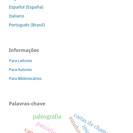
Español (España)
Italiano
Português (Brasil)
Informações
Para Leitores
Para Autores
Para Bibliotecários
Palavras-chave
cartas de chamada
paleografia