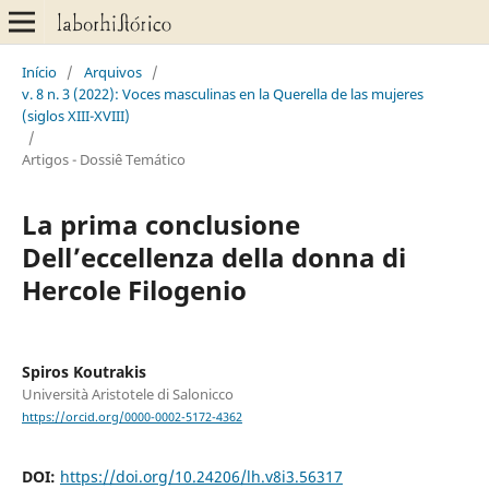
Início
/
Arquivos
/
v. 8 n. 3 (2022): Voces masculinas en la Querella de las mujeres
(siglos XIII-XVIII)
/
Artigos - Dossiê Temático
La prima conclusione
Dell’eccellenza della donna di
Hercole Filogenio
Spiros Koutrakis
Università Aristotele di Salonicco
https://orcid.org/0000-0002-5172-4362
DOI:
https://doi.org/10.24206/lh.v8i3.56317