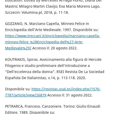
Education. Edited by Mercedes Arriaga Florez; Diana Del
Mastro; Milagro Martin Clavijo; Eva Maria Moreno Lago.
Szczecin: Volumina.pl, 2018, p. 11-18.
GOZZANO, N. Marziano Capella, Minneo Felice in
Enciclopedia dell’Arte Medievale. 1997. Disponibile su:
https://www.treccani.it/enciclopedia/marziano-capella-
minneo-felice_%28Enciclopedia-dell%27-Arte-
Medievale%29/
Accesso il: 20 agosto 2022.
KOUTRAKIS, Spiros. Avvicinamento alla figura di Hercole
Filogenio e studio preliminare dell’introduzione a
“Dell’eccelenza della donna”. RSEI Revista De La Sociedad
Española De Italianistas, v.14, p. 113-118. 2020.
Disponibile su:
https://revistas.usal.es/index.php/1576-
7787/article/view/26879
Accesso il: 31 agosto 2022.
PETRARCA, Franceso. Canzoniere. Torino: Giulio Einaudi
Editore, 1989. Disponibile su: