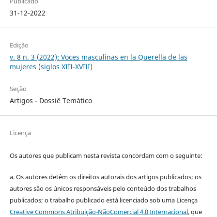
Publicado
31-12-2022
Edição
v. 8 n. 3 (2022): Voces masculinas en la Querella de las
mujeres (siglos XIII-XVIII)
Seção
Artigos - Dossiê Temático
Licença
Os autores que publicam nesta revista concordam com o seguinte:
a.
Os autores detêm os direitos autorais dos artigos publicados;
os
autores são os únicos responsáveis pelo conteúdo dos trabalhos
publicados;
o trabalho publicado está licenciado sob uma Licença
Creative Commons Atribuição-NãoComercial 4.0 Internacional
, que