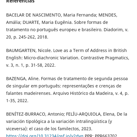
Referências
BACELAR DE NASCIMENTO, Maria Fernanda; MENDES,
Amália; DUARTE, Maria Eugênia. Sobre formas de
tratamento no português europeu e brasileiro. Diadorim, v.
20, p. 245-262, 2018.
BAUMGARTEN, Nicole. Love as a Term of Address in British
English: Micro-diachronic Variation. Contrastive Pragmatics,
v. 3, n. 1, p. 31-58, 2022.
BAZENGA, Aline. Formas de tratamento de segunda pessoa
de singular em português: representações e crenças de
falantes madeirenses. Arquivo Histórico da Madeira, v. 4, p.
1-35, 2022.
BENÍTEZ-BURRACO, Antonio; FELÍU-ARQUIOLA, Elena, De la
variación tipológica a la variación intralingüística (y
viceversa): el caso de los familectos, 2023.
https://doi.org/10.31234/osf.io/y2dvq
PPR: PPR663702