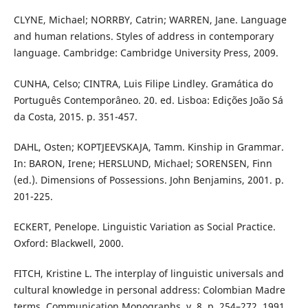
CLYNE, Michael; NORRBY, Catrin; WARREN, Jane. Language
and human relations. Styles of address in contemporary
language. Cambridge: Cambridge University Press, 2009.
CUNHA, Celso; CINTRA, Luis Filipe Lindley. Gramática do
Português Contemporâneo. 20. ed. Lisboa: Edições João Sá
da Costa, 2015. p. 351-457.
DAHL, Osten; KOPTJEEVSKAJA, Tamm. Kinship in Grammar.
In: BARON, Irene; HERSLUND, Michael; SORENSEN, Finn
(ed.). Dimensions of Possessions. John Benjamins, 2001. p.
201-225.
ECKERT, Penelope. Linguistic Variation as Social Practice.
Oxford: Blackwell, 2000.
FITCH, Kristine L. The interplay of linguistic universals and
cultural knowledge in personal address: Colombian Madre
terms. Communication Monographs, v. 8, p. 254–272, 1991.