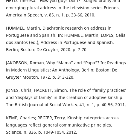
HEYD, Theresa. “How you guys Doin?” Staged orality and
emerging plural address in the television series Friends.
Americain Speech, v. 85, n. 1, p. 33-66, 2010.
HUMMEL, Martin, Diachronic research on address in
Portuguese and Spanish. In: HUMMEL, Martin; LOPES, Célia
dos Santos (ed.), Address in Portuguese and Spanish.
Berlin; Boston: De Gruyter, 2020. p. 7-70.
JAKOBSON, Roman. Why “Mama” and “Papa”? In: Readings
in Modern Linguistics: An Anthology. Berlin; Boston: De
Gruyter Mouton, 1972. p. 313-320.
JONES, Chris; HACKETT, Simon. The role of ‘family practices’
and ‘displays of family’ in the creation of adoptive kinship.
The British Journal of Social Work, v. 41, n. 1, p. 40-56, 2011.
KEMP, Charles; REGIER, Terry. Kinship categories across
languages reflect general communicative principles.
Science, n. 336, p. 1049-1054, 2012.