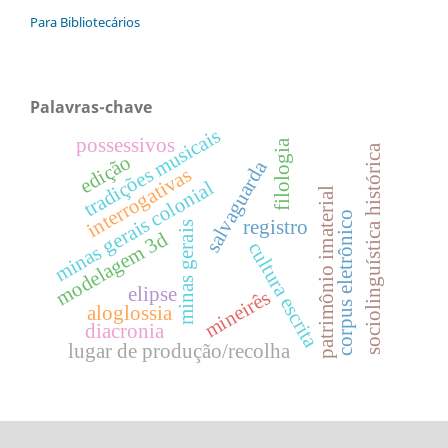
Para Bibliotecários
Palavras-chave
tradições musicais
possessivos
filologia
sociolinguística histórica
edição
salvaguarda
interrogativas
minas gerais colonial
patrimônio imaterial
corpus eletrônico
registro
minas gerais
modelagem 3d
cultura escrita
elipse
mineirês
aloglossia
diacronia
lugar de produção/recolha