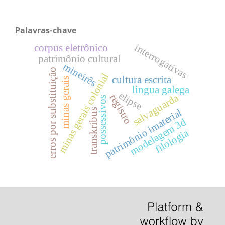
Palavras-chave
interrogativas
corpus eletrônico
patrimônio cultural
mineirês
erros por substituição
minas gerais colonial
cultura escrita
minas gerais
lingua galega
elipse
salvaguarda
registro
possessivos
patrimônio imaterial
transkribus
modelagem 3d
filologia