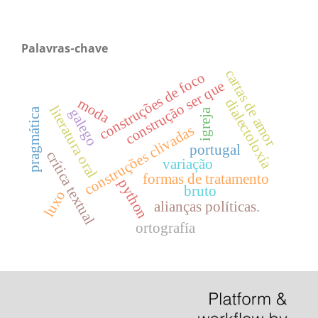
Palavras-chave
cartas de amor
construções de foco
construção ser que
moda
dialectoloxía
literatura oral
galego
pragmática
igreja
construções clivadas
portugal
crítica textual
variação
formas de tratamento
python
bruto
luxo
alianças políticas.
ortografía