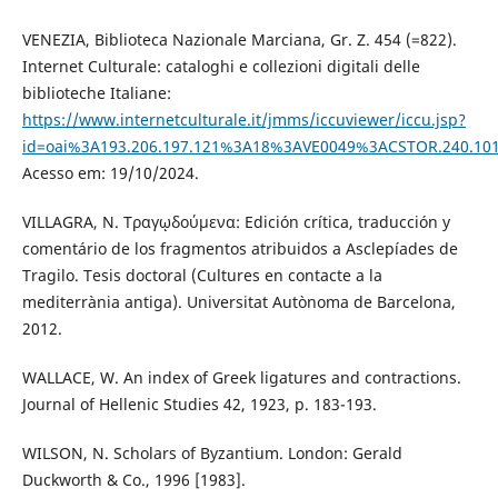
VENEZIA, Biblioteca Nazionale Marciana, Gr. Z. 454 (=822).
Internet Culturale: cataloghi e collezioni digitali delle
biblioteche Italiane:
https://www.internetculturale.it/jmms/iccuviewer/iccu.jsp?
id=oai%3A193.206.197.121%3A18%3AVE0049%3ACSTOR.240.10
Acesso em: 19/10/2024.
VILLAGRA, N. Τραγῳδούμενα: Edición crítica, traducción y
comentário de los fragmentos atribuidos a Asclepíades de
Tragilo. Tesis doctoral (Cultures en contacte a la
mediterrània antiga). Universitat Autònoma de Barcelona,
2012.
WALLACE, W. An index of Greek ligatures and contractions.
Journal of Hellenic Studies 42, 1923, p. 183-193.
WILSON, N. Scholars of Byzantium. London: Gerald
Duckworth & Co., 1996 [1983].