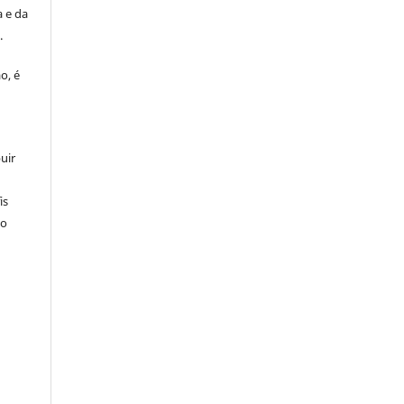
 e da
o
.
o, é
uir
is
 o