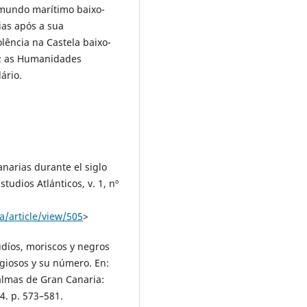
o mundo marítimo baixo-
ias após a sua
olência na Castela baixo-
s; as Humanidades
ário.
narias durante el siglo
tudios Atlánticos, v. 1, nº
a/article/view/505
>
díos, moriscos y negros
giosos y su número. En:
almas de Gran Canaria:
4. p. 573–581.