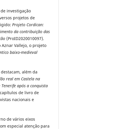
 de investigação
versos projetos de
igido:
Projeto Cordican:
ecimento da contribuição das
ção
(ProID2020010097).
Aznar Vallejo, o projeto
ntico baixo-medieval
e destacam, além da
ão real em Castela na
 Tenerife após a conquista
apítulos de livro de
vistas nacionais e
no de vários eixos
 com especial atenção para