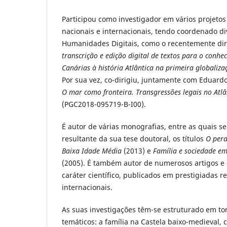
Participou como investigador em vários projetos
nacionais e internacionais, tendo coordenado di
Humanidades Digitais, como o recentemente dir
transcrição e edição digital de textos para o conh
Canárias à história Atlântica na primeira globaliza
Por sua vez, co-dirigiu, juntamente com Eduardo 
O mar como fronteira. Transgressões legais no Atlâ
(PGC2018-095719-B-I00).
É autor de várias monografias, entre as quais s
resultante da sua tese doutoral, os títulos
O perd
Baixa Idade Média
(2013) e
Família e sociedade em
(2005). É também autor de numerosos artigos e c
caráter científico, publicados em prestigiadas re
internacionais.
As suas investigações têm-se estruturado em tor
temáticos: a família na Castela baixo-medieval,