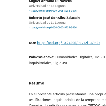
Miguel Antonio Di Novella
Universidad de La Laguna
https://orcid.org/0009-0005-5288-0876
Roberto José González Zalacain
Universidad de La Laguna
https://orcid.org/0000-0002-9739-3466
DOI:
https://doi.org/10.24206/lh.v12i1.69527
Palavras-chave:
Humanidades Digitales, XML-TE
inquisitoriales, Siglo XVI
Resumo
En el presente artículo presentamos una propues
testificaciones inquisitoriales de la temprana m
Canarias. La edición se desarrolla en TEITOK, p