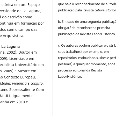
que haja o reconhecimento de autoria
Histórica em um Espaço
publicação pela Revista
LaborHistóric
iversidade de La Laguna,
l do escrivão como
b. Em caso de uma segunda publicaçã
ontinua em formação por
obrigatório reconhecer a primeira
nados com o campo das
publicação da Revista LaborHistórico.
 Arquivística.
c. Os autores podem publicar e distrib
e La Laguna
seus trabalhos (por exemplo, em
una, 2002); Doutor em
repositórios institucionais, sites e perf
2009); Licenciado em
pessoais) a qualquer momento, após
ecialista Universitário em
processo editorial da Revista
s, 2009) e Mestre em
LaborHistórico.
 no Contexto Europeu.
Média: violência e conflito
,
a como Sobressaliente Cum
da ULL, igualmente
panha em 2010 e