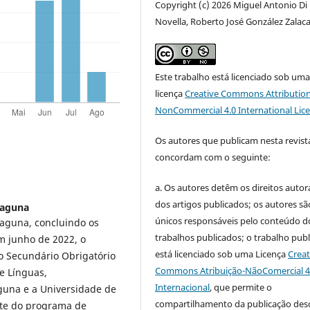
Copyright (c) 2026 Miguel Antonio Di
Novella, Roberto José González Zalaca
Este trabalho está licenciado sob um
licença
Creative Commons Attribution
NonCommercial 4.0 International Lic
Os autores que publicam nesta revist
concordam com o seguinte:
a.
Os autores detêm os direitos autor
dos artigos publicados;
os autores sã
Laguna
únicos responsáveis pelo conteúdo d
Laguna, concluindo os
trabalhos publicados;
o trabalho pub
m junho de 2022, o
está licenciado sob uma Licença
Creat
o Secundário Obrigatório
Commons Atribuição-NãoComercial 4
e Línguas,
Internacional
, que permite o
aguna e a Universidade de
compartilhamento da publicação des
rte do programa de