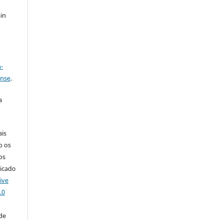
in
a
-
ense
.
a
ais
o os
os
licado
ive
.0
de