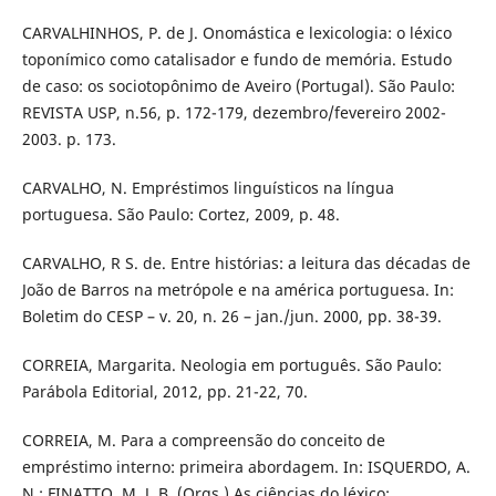
CARVALHINHOS, P. de J. Onomástica e lexicologia: o léxico
toponímico como catalisador e fundo de memória. Estudo
de caso: os sociotopônimo de Aveiro (Portugal). São Paulo:
REVISTA USP, n.56, p. 172-179, dezembro/fevereiro 2002-
2003. p. 173.
CARVALHO, N. Empréstimos linguísticos na língua
portuguesa. São Paulo: Cortez, 2009, p. 48.
CARVALHO, R S. de. Entre histórias: a leitura das décadas de
João de Barros na metrópole e na américa portuguesa. In:
Boletim do CESP – v. 20, n. 26 – jan./jun. 2000, pp. 38-39.
CORREIA, Margarita. Neologia em português. São Paulo:
Parábola Editorial, 2012, pp. 21-22, 70.
CORREIA, M. Para a compreensão do conceito de
empréstimo interno: primeira abordagem. In: ISQUERDO, A.
N.; FINATTO, M. J. B. (Orgs.) As ciências do léxico: