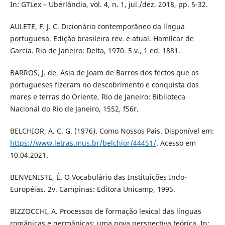
In: GTLex – Uberlândia, vol. 4, n. 1, jul./dez. 2018, pp. 5-32.
AULETE, F. J. C. Dicionário contemporâneo da língua
portuguesa. Edição brasileira rev. e atual. Hamílcar de
Garcia. Rio de Janeiro: Delta, 1970. 5 v., 1 ed. 1881.
BARROS, J. de. Asia de Joam de Barros dos fectos que os
portugueses fizeram no descobrimento e conquista dos
mares e terras do Oriente. Rio de Janeiro: Biblioteca
Nacional do Rio de Janeiro, 1552, f56r.
BELCHIOR, A. C. G. (1976). Como Nossos Pais. Disponível em:
https://www.letras.mus.br/belchior/44451/
. Acesso em
10.04.2021.
BENVENISTE, É. O Vocabulário das Instituições Indo-
Européias. 2v. Campinas: Editora Unicamp, 1995.
BIZZOCCHI, A. Processos de formação lexical das línguas
românicas e germânicas: uma nova perspectiva teórica. In: