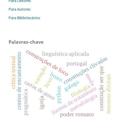
Para Leitores
Para Autores
Para Bibliotecários
Palavras-chave
construções de foco
linguística aplicada
contos de encantamento
construções clivadas
crítica textual
portugal
variação
construção ser que
bruto
moda
tesouros dixitais
luxo
galego
cartas de amor
filologia
formas de tratamento
python
pragmática
metodologia
igreja
poder romano