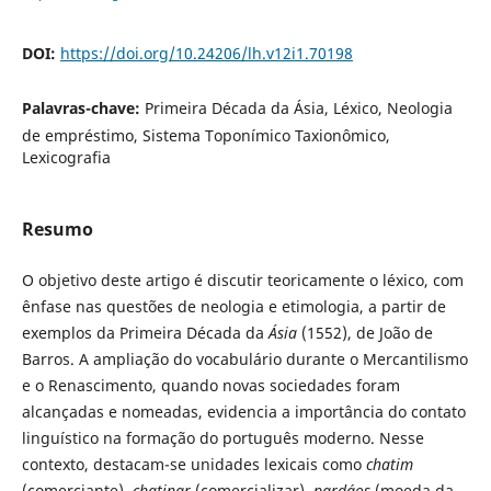
DOI:
https://doi.org/10.24206/lh.v12i1.70198
Palavras-chave:
Primeira Década da Ásia, Léxico, Neologia
de empréstimo, Sistema Toponímico Taxionômico,
Lexicografia
Resumo
O objetivo deste artigo é discutir teoricamente o léxico, com
ênfase nas questões de neologia e etimologia, a partir de
exemplos da Primeira Década da
Ásia
(1552), de João de
Barros. A ampliação do vocabulário durante o Mercantilismo
e o Renascimento, quando novas sociedades foram
alcançadas e nomeadas, evidencia a importância do contato
linguístico na formação do português moderno. Nesse
contexto, destacam-se unidades lexicais como
chatim
(comerciante),
chatinar
(comercializar),
pardáos
(moeda da