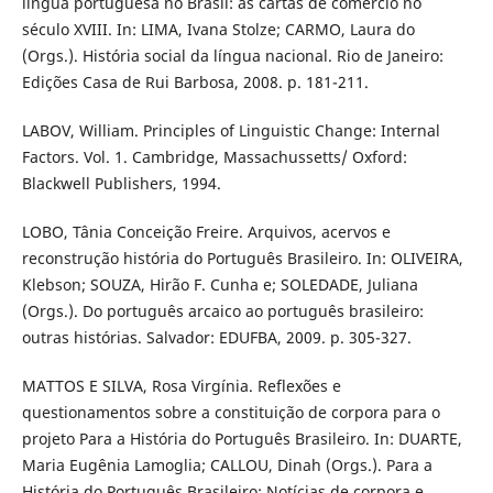
língua portuguesa no Brasil: as cartas de comércio no
século XVIII. In: LIMA, Ivana Stolze; CARMO, Laura do
(Orgs.). História social da língua nacional. Rio de Janeiro:
Edições Casa de Rui Barbosa, 2008. p. 181-211.
LABOV, William. Principles of Linguistic Change: Internal
Factors. Vol. 1. Cambridge, Massachussetts/ Oxford:
Blackwell Publishers, 1994.
LOBO, Tânia Conceição Freire. Arquivos, acervos e
reconstrução história do Português Brasileiro. In: OLIVEIRA,
Klebson; SOUZA, Hirão F. Cunha e; SOLEDADE, Juliana
(Orgs.). Do português arcaico ao português brasileiro:
outras histórias. Salvador: EDUFBA, 2009. p. 305-327.
MATTOS E SILVA, Rosa Virgínia. Reflexões e
questionamentos sobre a constituição de corpora para o
projeto Para a História do Português Brasileiro. In: DUARTE,
Maria Eugênia Lamoglia; CALLOU, Dinah (Orgs.). Para a
História do Português Brasileiro: Notícias de corpora e