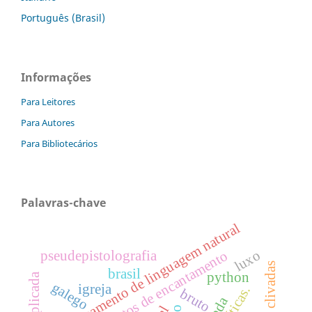
Português (Brasil)
Informações
Para Leitores
Para Autores
Para Bibliotecários
Palavras-chave
processamento de linguagem natural
luxo
contos de encantamento
pseudepistolografia
brasil
python
galego
igreja
bruto
moda