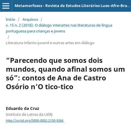
Metamorfoses - Revista de Estudos Literários Luso-Afro-Brasileiros
Início
/
Arquivos
/
v. 15 n. 2 (2018): O diálogo interartes nas literaturas de língua
portuguesa para crianças e jovens
/
Literatura infanto-juvenil e outras artes em diálogo
“Parecendo que somos dois
mundos, quando afinal somos um
só”: contos de Ana de Castro
Osório n’O tico-tico
Eduardo da Cruz
Instituto de Letras da UERJ
http://orcid.org/0000-0002-2150-9266