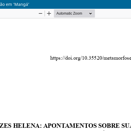
são em ‘Mangá’