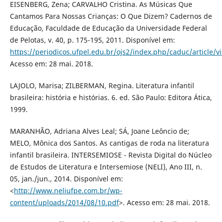
EISENBERG, Zena; CARVALHO Cristina. As Músicas Que
Cantamos Para Nossas Crianças: O Que Dizem? Cadernos de
Educação, Faculdade de Educação da Universidade Federal
de Pelotas, v. 40, p. 175-195, 2011. Disponível em:
https://periodicos.ufpel.edu.br/ojs2/index.php/caduc/article/v
Acesso em: 28 mai. 2018.
LAJOLO, Marisa; ZILBERMAN, Regina. Literatura infantil
brasileira: história e histórias. 6. ed. São Paulo: Editora Ática,
1999.
MARANHÃO, Adriana Alves Leal; SÁ, Joane Leôncio de;
MELO, Mônica dos Santos. As cantigas de roda na literatura
infantil brasileira. INTERSEMIOSE - Revista Digital do Núcleo
de Estudos de Literatura e Intersemiose (NELI), Ano III, n.
05, jan./jun., 2014. Disponível em:
<
http://www.neliufpe.com.br/wp-
content/uploads/2014/08/10.pdf
>. Acesso em: 28 mai. 2018.