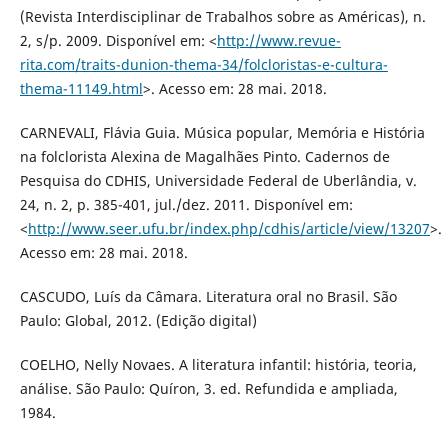
(Revista Interdisciplinar de Trabalhos sobre as Américas), n.
2, s/p. 2009. Disponível em: <
http://www.revue-
rita.com/traits-dunion-thema-34/folcloristas-e-cultura-
thema-11149.html
>. Acesso em: 28 mai. 2018.
CARNEVALI, Flávia Guia. Música popular, Memória e História
na folclorista Alexina de Magalhães Pinto. Cadernos de
Pesquisa do CDHIS, Universidade Federal de Uberlândia, v.
24, n. 2, p. 385-401, jul./dez. 2011. Disponível em:
<
http://www.seer.ufu.br/index.php/cdhis/article/view/13207
>.
Acesso em: 28 mai. 2018.
CASCUDO, Luís da Câmara. Literatura oral no Brasil. São
Paulo: Global, 2012. (Edição digital)
COELHO, Nelly Novaes. A literatura infantil: história, teoria,
análise. São Paulo: Quíron, 3. ed. Refundida e ampliada,
1984.