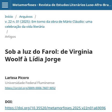
Metamorfoses - Revista de Estudos Literários Luso-Afro-Brasileiros
Início
/
Arquivos
/
v. 22 n. 01 (2025): Em torno da obra de Mário Cláudio: uma
celebração da vida literária
/
Artigos
Sob a luz do Farol: de Virginia
Woolf à Lídia Jorge
Larissa Picoro
Universidade Federal Fluminense
https://orcid.org/0009-0006-7607-9052
DOI:
https://doi.org/10.35520/metamorfoses.2025.v22n01a69096