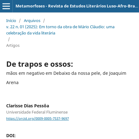
Metamorfoses - Revista de Estudos Literários Luso-Afro-Brasileiros
Início
/
Arquivos
/
v. 22 n. 01 (2025): Em torno da obra de Mário Cláudio: uma
celebração da vida literária
/
Artigos
De trapos e ossos:
mãos em negativo em Debaixo da nossa pele, de Joaquim
Arena
Clarisse Dias Pessôa
Universidade Federal Fluminense
https://orcid.org/0009-0005-7537-9697
DOI: