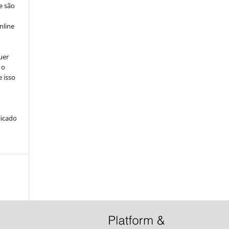
e são
e
nline
uer
 o
e isso
licado