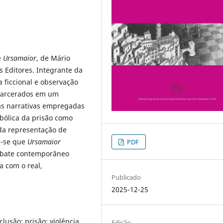
e
Ursamaior
, de Mário
s Editores. Integrante da
va ficcional e observação
encarcerados em um
ias narrativas empregadas
bólica da prisão como
 da representação de
a-se que
Ursamaior
PDF
debate contemporâneo
a com o real,
Publicado
2025-12-25
clusão; prisão; violência
Edição