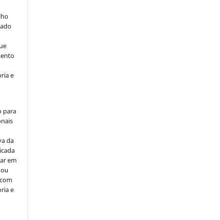
lho
iado
ue
mento
ria e
o para
onais
va da
icada
car em
 ou
, com
ria e