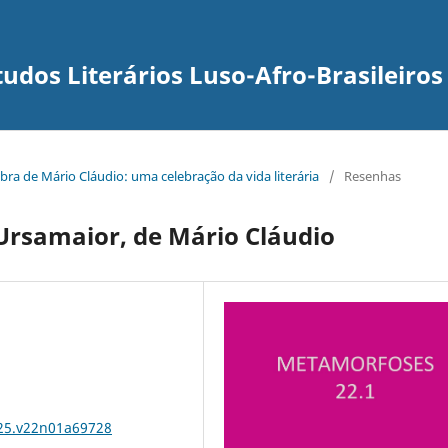
udos Literários Luso-Afro-Brasileiros
obra de Mário Cláudio: uma celebração da vida literária
/
Resenhas
Ursamaior, de Mário Cláudio
025.v22n01a69728