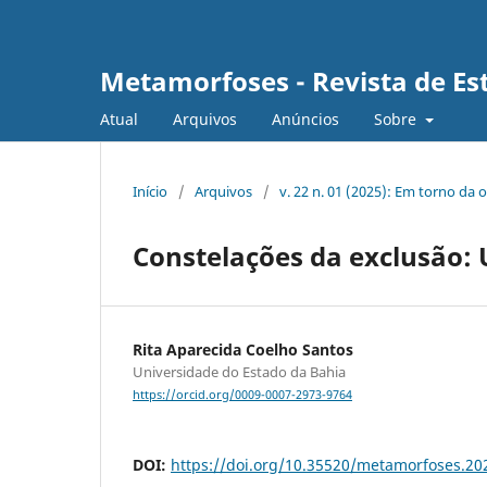
Metamorfoses - Revista de Est
Atual
Arquivos
Anúncios
Sobre
Início
/
Arquivos
/
v. 22 n. 01 (2025): Em torno da 
Constelações da exclusão: 
Rita Aparecida Coelho Santos
Universidade do Estado da Bahia
https://orcid.org/0009-0007-2973-9764
DOI:
https://doi.org/10.35520/metamorfoses.2