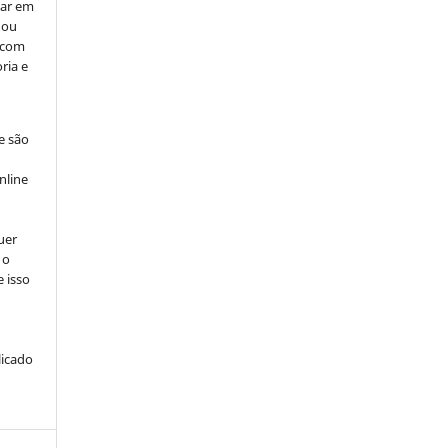
car em
 ou
, com
ria e
e são
e
nline
uer
 o
e isso
licado