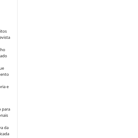
:
itos
evista
lho
iado
ue
mento
ria e
o para
onais
va da
icada