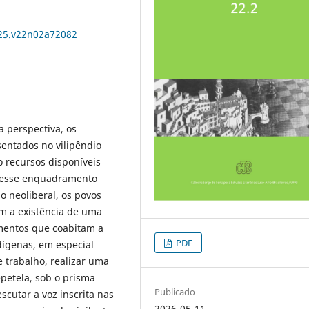
025.v22n02a72082
a perspectiva, os
entados no vilipêndio
o recursos disponíveis
 a esse enquadramento
o neoliberal, os povos
m a existência de uma
ementos que coabitam a
PDF
dígenas, em especial
 trabalho, realizar uma
epetela, sob o prisma
Publicado
scutar a voz inscrita nas
2026-05-11