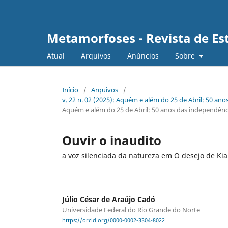
Metamorfoses - Revista de Est
Atual
Arquivos
Anúncios
Sobre
Início
/
Arquivos
/
v. 22 n. 02 (2025): Aquém e além do 25 de Abril: 50 ano
Aquém e além do 25 de Abril: 50 anos das independência
Ouvir o inaudito
a voz silenciada da natureza em O desejo de Kia
Júlio César de Araújo Cadó
Universidade Federal do Rio Grande do Norte
https://orcid.org/0000-0002-3304-8022