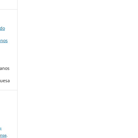
 do
anos
 anos
guesa
a
-
ense
.