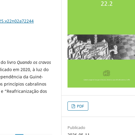
025.v22n02a72244
 do livro
Quando os cravos
licado em 2020, à luz do
ndependência da Guiné-
s princípios cabralinos
” e “Reafricanização dos
PDF
Publicado
2026-05-11