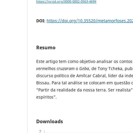
https://orcid.org/0000-0002-0563-469X
DOI:
https://doi.org/10.35520/metamorfoses.2
Resumo
Este artigo tem como objetivo analisar os contos
vermelhos cruzaram o Geba
, de Tony Tcheka, pub
discurso político de Amílcar Cabral, líder da i
Bissau. Para tal análise se colocam em questão o
“Partir da realidade da nossa terra. Ser realista
espíritos”.
Downloads