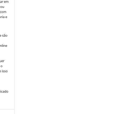
car em
 ou
, com
ria e
e são
e
nline
uer
 o
e isso
licado