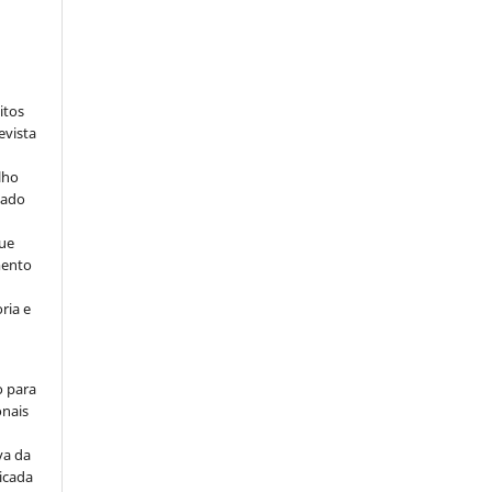
:
itos
evista
lho
iado
ue
mento
ria e
o para
onais
va da
icada