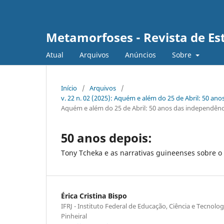
Metamorfoses - Revista de Est
Atual
Arquivos
Anúncios
Sobre
Início
/
Arquivos
/
v. 22 n. 02 (2025): Aquém e além do 25 de Abril: 50 ano
Aquém e além do 25 de Abril: 50 anos das independência
50 anos depois:
Tony Tcheka e as narrativas guineenses sobre 
Érica Cristina Bispo
IFRJ - Instituto Federal de Educação, Ciência e Tecnolo
Pinheiral