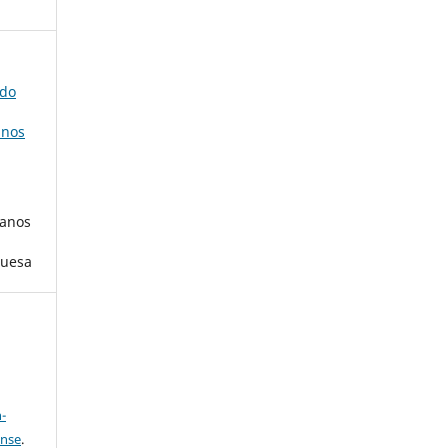
 do
anos
 anos
guesa
a
-
ense
.