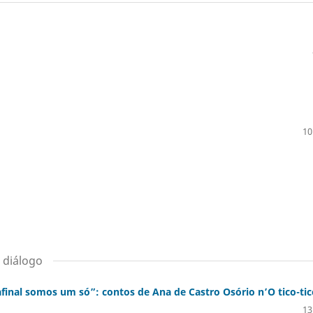
10
m diálogo
nal somos um só”: contos de Ana de Castro Osório n’O tico-tic
13