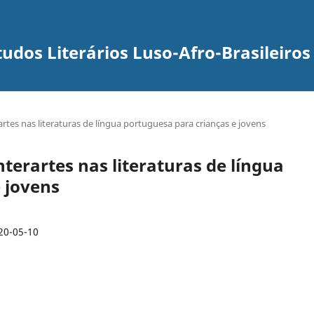
udos Literários Luso-Afro-Brasileiros
rartes nas literaturas de língua portuguesa para crianças e jovens
 interartes nas literaturas de língua
 jovens
20-05-10