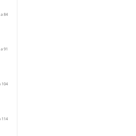
 a 84
 a 91
a 104
a 114