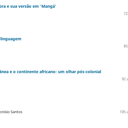
bra e sua versão em ‘Mangá’
72
” linguagem
85
rânea e o continente africano: um olhar pós-colonial
92 
onísio Santos
105 