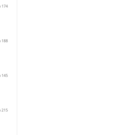
a 174
a 188
a 145
a 215