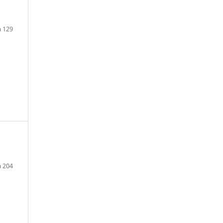
a 129
a 204