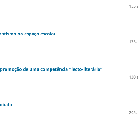
155 
matismo no espaço escolar
175 
a promoção de uma competência “lecto-literária”
130 
Lobato
205 