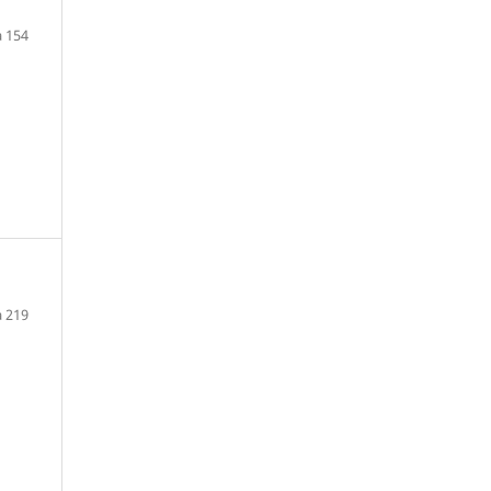
a 154
a 219