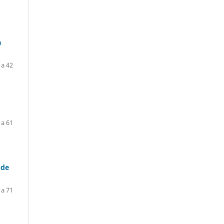
a
 a 42
 a 61
 de
 a 71