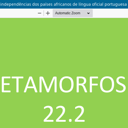
s independências dos países africanos de língua oficial portuguesa