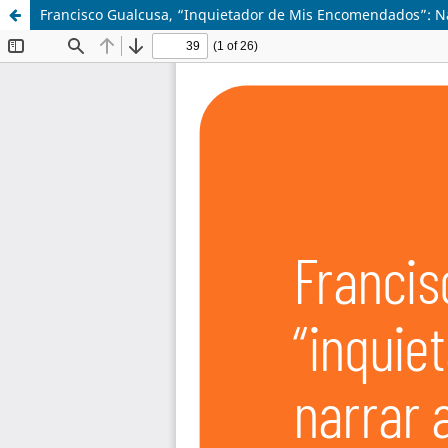
Francisco Gualcusa, “Inquietador de Mis Encomendados”: Nar