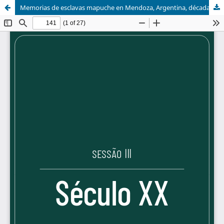
Memorias de esclavas mapuche en Mendoza, Argentina, décadas de 1880 y 1940