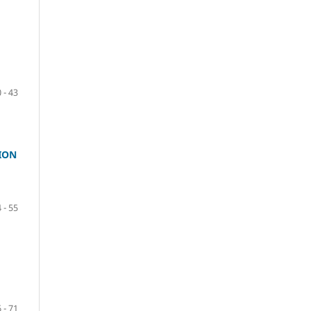
 - 43
ION
 - 55
 - 71