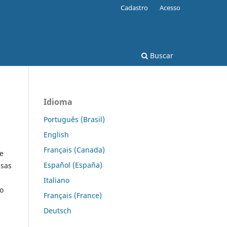
Cadastro
Acesso
Buscar
Idioma
Português (Brasil)
English
Français (Canada)
e
Español (España)
isas
Italiano
io
Français (France)
Deutsch