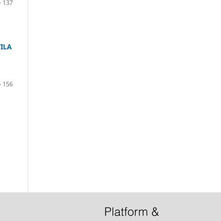
- 137
ILA
- 156