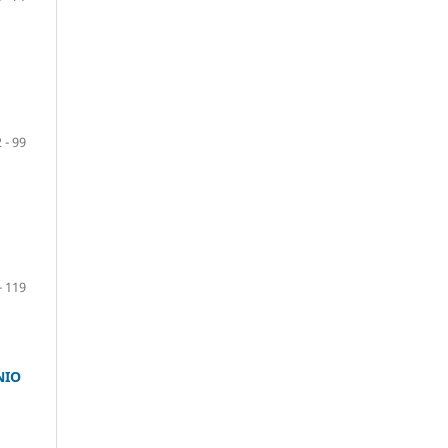
 - 99
- 119
NIO