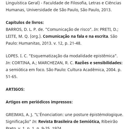
Linguística Geral) - Faculdade de Filosofia, Letras e Ciências
Humanas, Universidade de São Paulo, São Paulo, 2013.
Capítulos de livros:
BARROS, D. L. P. de. "Comunicação de risco".
In
: PRETI, D.;
LEITE, M. Q. (org.).
Comunicação na fala e na escrita
. São
Paulo: Humanitas, 2013. v. 12, p. 21-48.
LOPES. I. C. "Esquematização da modalidade epistêmica".
In
: CORTINA, A.; MARCHEZAN, R. C.
Razões e sensibilidades:
a semiótica em foco. São Paulo: Cultura Acadêmica, 2004. p.
51-65.
ARTIGOS:
Artigos em periódicos impressos:
GREIMAS, A. J. "L'Énonciation: une posture épistémologique.
Significação"
In
:
Revista Brasileira de Semiótica,
Ribeirão
Preto, v. 1, n. 1, p. 9-25, 1974