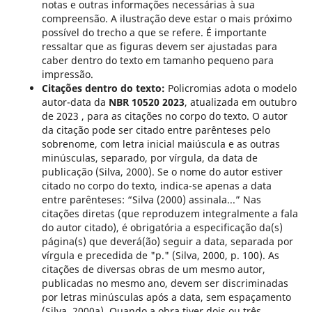
notas e outras informações necessárias à sua
compreensão. A ilustração deve estar o mais próximo
possível do trecho a que se refere. É importante
ressaltar que as figuras devem ser ajustadas para
caber dentro do texto em tamanho pequeno para
impressão.
Citações dentro do texto:
Policromias adota o modelo
autor-data da
NBR 10520 2023
, atualizada em outubro
de 2023 , para as citações no corpo do texto. O autor
da citação pode ser citado entre parênteses pelo
sobrenome, com letra inicial maiúscula e as outras
minúsculas, separado, por vírgula, da data de
publicação (Silva, 2000). Se o nome do autor estiver
citado no corpo do texto, indica-se apenas a data
entre parênteses: “Silva (2000) assinala...” Nas
citações diretas (que reproduzem integralmente a fala
do autor citado), é obrigatória a especificação da(s)
página(s) que deverá(ão) seguir a data, separada por
vírgula e precedida de "p." (Silva, 2000, p. 100). As
citações de diversas obras de um mesmo autor,
publicadas no mesmo ano, devem ser discriminadas
por letras minúsculas após a data, sem espaçamento
(Silva, 2000a). Quando a obra tiver dois ou três