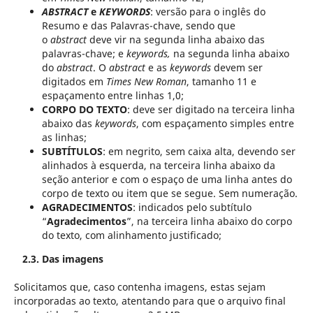
ABSTRACT
e
KEYWORDS
: versão para o inglês do
Resumo e das Palavras-chave, sendo que
o
abstract
deve vir na segunda linha abaixo das
palavras-chave; e
keywords,
na segunda linha abaixo
do
abstract
. O
abstract
e as
keywords
devem ser
digitados em
Times New Roman
, tamanho 11 e
espaçamento entre linhas 1,0;
CORPO DO TEXTO
: deve ser digitado na terceira linha
abaixo das
keywords
, com espaçamento simples entre
as linhas;
SUBTÍTULOS
: em negrito, sem caixa alta, devendo ser
alinhados à esquerda, na terceira linha abaixo da
seção anterior e com o espaço de uma linha antes do
corpo de texto ou item que se segue. Sem numeração.
AGRADECIMENTOS
: indicados pelo subtítulo
“
Agradecimentos
”, na terceira linha abaixo do corpo
do texto, com alinhamento justificado;
2.3. Das imagens
Solicitamos que, caso contenha imagens, estas sejam
incorporadas ao texto, atentando para que o arquivo final