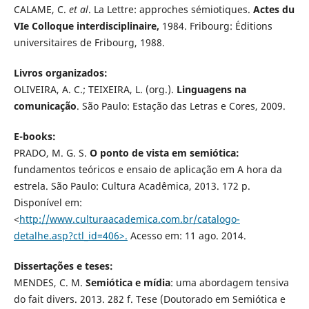
CALAME, C.
et al
. La Lettre: approches sémiotiques.
Actes du
VIe Colloque interdisciplinaire,
1984. Fribourg: Éditions
universitaires de Fribourg, 1988.
Livros organizados:
OLIVEIRA, A. C.; TEIXEIRA, L. (org.).
Linguagens na
comunicação
. São Paulo: Estação das Letras e Cores, 2009.
E-books:
PRADO, M. G. S.
O ponto de vista em semiótica:
fundamentos teóricos e ensaio de aplicação em A hora da
estrela. São Paulo: Cultura Acadêmica, 2013. 172 p.
Disponível em:
<
http://www.culturaacademica.com.br/catalogo-
detalhe.asp?ctl_id=406>.
Acesso em: 11 ago. 2014.
Dissertações e teses:
MENDES, C. M.
Semiótica e mídia
: uma abordagem tensiva
do fait divers. 2013. 282 f. Tese (Doutorado em Semiótica e