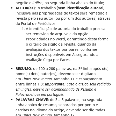
negrito e
itálico
, na segunda linha abaixo do título;
AUTOR(es)
: o trabalho (
sem identificação autoral
,
inclusive nas propriedades do texto) será remetido à
revista pelo seu autor (ou por um dos autores) através
do Portal de Periódicos.
A identificação de autoria do trabalho precisa
ser removida do arquivo e da opção
Propriedades no Word, garantindo desta forma
o critério de sigilo da revista, quando da
avaliação dos textos por pares, conforme
instruções disponíveis em Assegurando a
Avaliação Cega por Pares.
RESUMO
: de 100 a 200 palavras, na 3ª linha após o(s)
nome(s) do(s) autor(es), devendo ser digitado
em
Times New Roman
, tamanho 11 e espaçamento
entre linhas 1,0;
Importante
: Caso o artigo seja redigido
em inglês, deverá ser acompanhado de Resumo e
Palavras-chave em português.
PALAVRAS-CHAVE
: de 3 a 5 palavras, na segunda
linha abaixo do resumo, separadas por ponto e
escritas no idioma do artigo, devendo ser digitadas
em
Times New Roman
, tamanho 12;