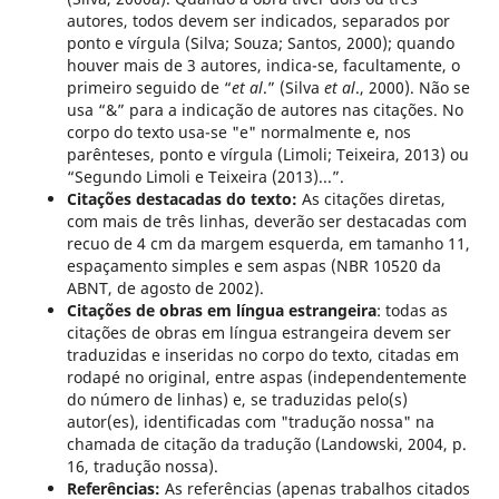
autores, todos devem ser indicados, separados por
ponto e vírgula (Silva; Souza; Santos, 2000); quando
houver mais de 3 autores, indica-se, facultamente, o
primeiro seguido de “
et al
.” (Silva
et al
., 2000). Não se
usa “&” para a indicação de autores nas citações. No
corpo do texto usa-se "e" normalmente e, nos
parênteses, ponto e vírgula (Limoli; Teixeira, 2013) ou
“Segundo Limoli e Teixeira (2013)...”.
Citações destacadas do texto:
As citações diretas,
com mais de três linhas, deverão ser destacadas com
recuo de 4 cm da margem esquerda, em tamanho 11,
espaçamento simples e sem aspas (NBR 10520 da
ABNT, de agosto de 2002).
Citações de obras em língua estrangeira
: todas as
citações de obras em língua estrangeira devem ser
traduzidas e inseridas no corpo do texto, citadas em
rodapé no original, entre aspas (independentemente
do número de linhas) e, se traduzidas pelo(s)
autor(es), identificadas com "tradução nossa" na
chamada de citação da tradução (Landowski, 2004, p.
16, tradução nossa).
Referências:
As referências (apenas trabalhos citados