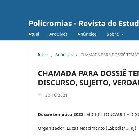
Policromias - Revista de Est
Atual
Arquivos
Anúncios
Sobre
Início
/
Anúncios
/
CHAMADA PARA DOSSIÊ TEMÁTI
CHAMADA PARA DOSSIÊ TE
DISCURSO, SUJEITO, VERDA
30.10.2021
Dossiê temático 2022:
MICHEL FOUCAULT – DISC
Organizador: Lucas Nascimento (Labedis/UFRJ)