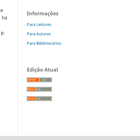
he
Informações
, há
Para Leitores
 p.
Para Autores
Para Bibliotecários
Edição Atual